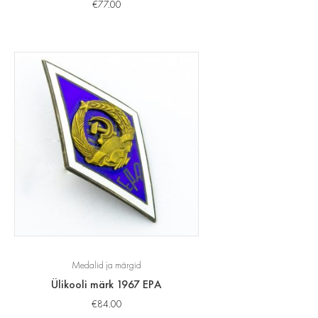
€
77.00
Medalid ja märgid
Ülikooli märk 1967 EPA
€
84.00