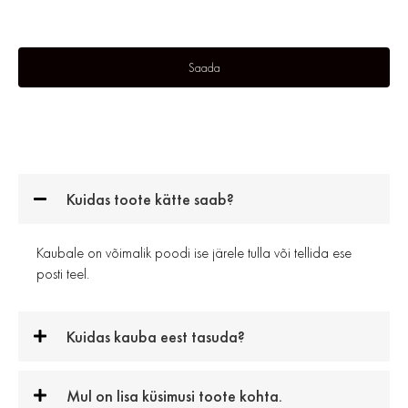
Kuidas toote kätte saab?
Kaubale on võimalik poodi ise järele tulla või tellida ese
posti teel.
Kuidas kauba eest tasuda?
Mul on lisa küsimusi toote kohta.