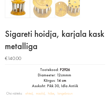
Sigareti hoidja, karjala kask
metalliga
€
140.00
Tootekood:
P2926
Diameeter: 12cmmm
Kõrgus:
14 cm
Asukoht: Pikk 30, Idla Antiik
Otsi näiteks:
ehted
maalid
hõbe
langebraun