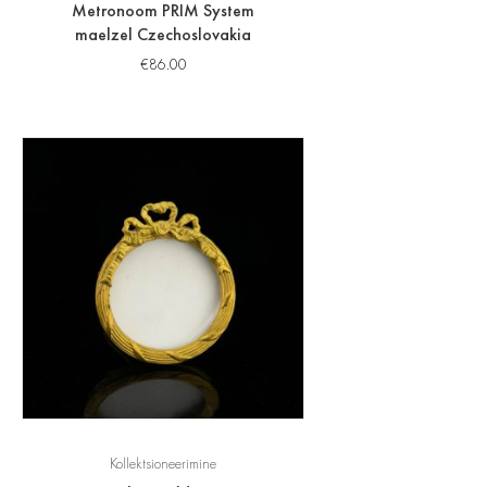
Metronoom PRIM System
maelzel Czechoslovakia
€
86.00
Kollektsioneerimine