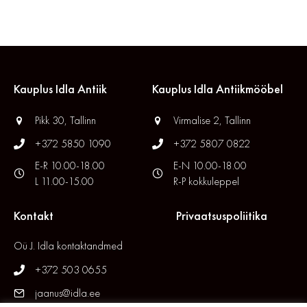
Kauplus Idla Antiik
Kauplus Idla Antiikmööbel
Pikk 30, Tallinn
Virmalise 2, Tallinn
+372 5850 1090
+372 5807 0822
E-R 10.00-18.00
E-N 10.00-18.00
L 11.00-15.00
R-P kokkuleppel
Kontakt
Privaatsuspoliitika
Oü J. Idla kontaktandmed
+372 503 0655
jaanus@idla.ee