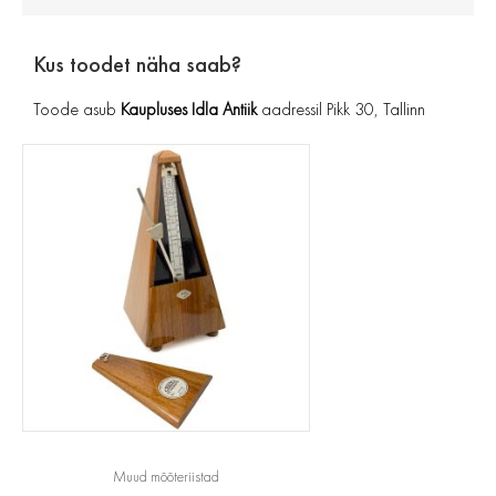
Kus toodet näha saab?
Toode asub
Kaupluses Idla Antiik
aadressil Pikk 30, Tallinn
Muud mõõteriistad