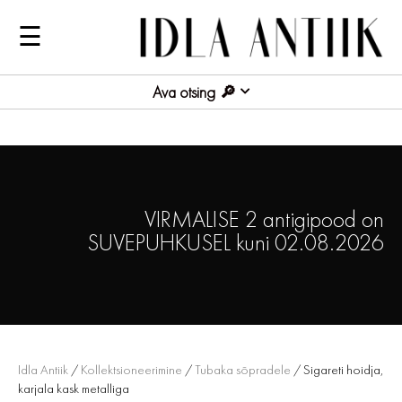
☰
Ava otsing
VIRMALISE 2 antigipood on
SUVEPUHKUSEL kuni 02.08.2026
Idla Antiik
/
Kollektsioneerimine
/
Tubaka sõpradele
/ Sigareti hoidja,
karjala kask metalliga