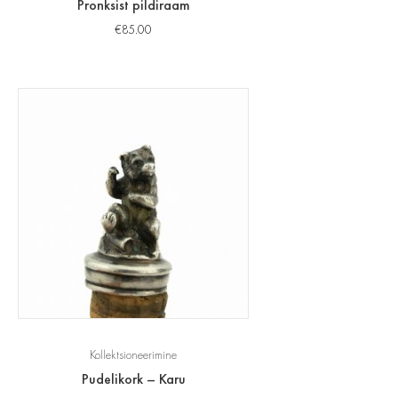
Pronksist pildiraam
€
85.00
Kollektsioneerimine
Pudelikork – Karu