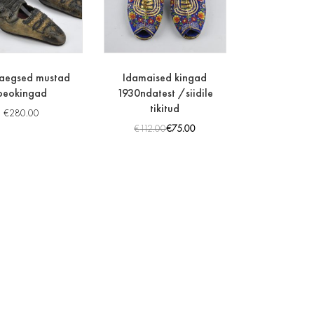
aegsed mustad
Idamaised kingad
peokingad
1930ndatest /siidile
tikitud
€
280.00
€
112.00
€
75.00