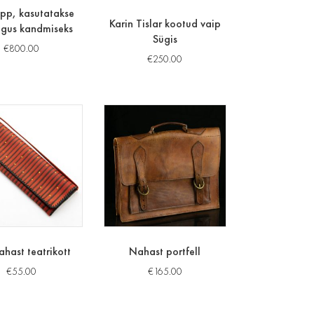
lipp, kasutatakse
Karin Tislar kootud vaip
äigus kandmiseks
Sügis
€
800.00
€
250.00
ahast teatrikott
Nahast portfell
€
55.00
€
165.00