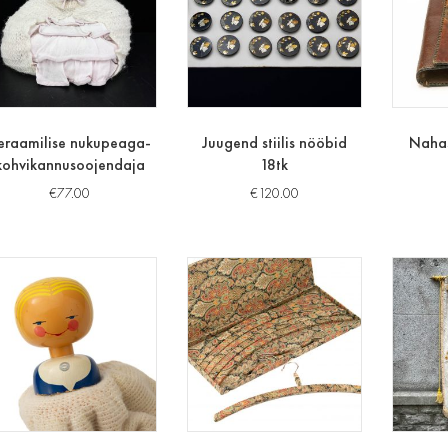
eraamilise nukupeaga-
Juugend stiilis nööbid
Nahas
kohvikannusoojendaja
18tk
€
77.00
€
120.00