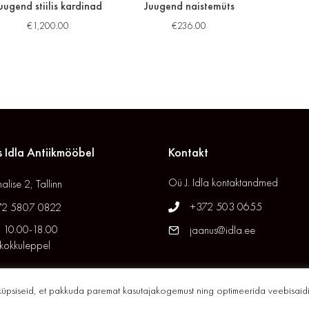
uugend stiilis kardinad
Juugend naistemüts
€
1,200.00
€
236.00
 Idla Antiikmööbel
Kontakt
Oü J. Idla kontaktandmed
alise 2, Tallinn
+372 503 0655
72 5807 0822
 10.00-18.00
jaanus@idla.ee
 kokkuleppel
küpsiseid, et pakkuda paremat kasutajakogemust ning optimeerida veebisaidi
© 2026 Idla Antiik. All Rights Reserved. // Site by
XYSUM