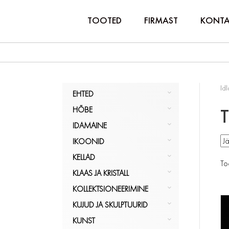
TOOTED
FIRMAST
KONTA
Idl
EHTED
HÕBE
HÕBE
T
KULD
NÕUD, POKAALID
IDAMAINE
MUU
PITSID, TOPSID
LUUST JA ELEVANDILUUST
IKOONID
KÕIK
SERVIISID
KÕIK
IKOONILAMBID
EHTED
IDAMAINE
KELLAD
To
SÖÖGIRIISTAD
KÕIK
KÄEKELLAD
IKOONID
KLAAS JA KRISTALL
KÕIK
LAUAKELLAD
KANNUD
HÕBE
KOLLEKTSIONEERIMINE
SEINAKELLAD
KARAHVINID
BAARITARBED JA SHEIKERID
KUJUD JA SKULPTUURID
UURID
KAUSID
FOTOD/ALBUMID
EESTI
KUNST