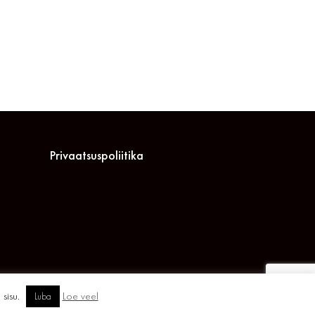
Privaatsuspoliitika
 sisu.
Loe veel
Luba