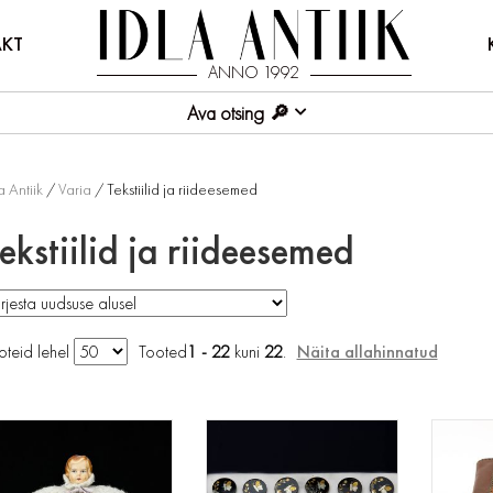
KT
ANNO 1992
Ava otsing
a Antiik
/
Varia
/ Tekstiilid ja riideesemed
ekstiilid ja riideesemed
oteid lehel
Tooted
1 - 22
kuni
22
.
Näita allahinnatud