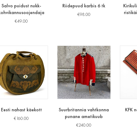
Salvo puidust nukk-
Riidepuud karbis 6 tk
Kiriku
kohvikannusoojendaja
ristik
€
98.00
€
49.00
Eesti nahast käekott
Suurbritannia vahtkonna
KFK n
punane ametikuub
€
160.00
€
240.00