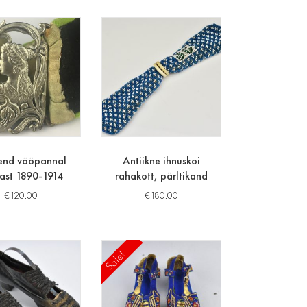
end vööpannal
Antiikne ihnuskoi
ast 1890-1914
rahakott, pärltikand
€
120.00
€
180.00
Sale!