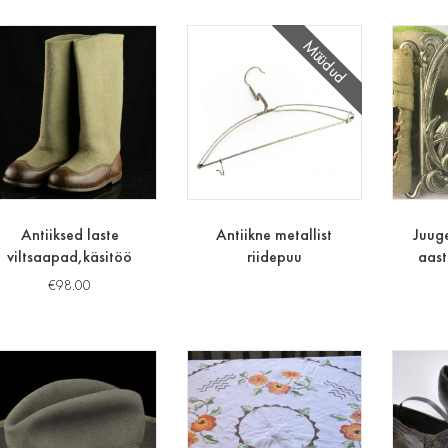
Müüdud
Antiiksed laste
Antiikne metallist
Juug
viltsaapad,käsitöö
riidepuu
aast
€
98.00