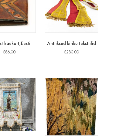
t käekott,Eesti
Antiiksed kiriku tekstiilid
€
86.00
€
280.00