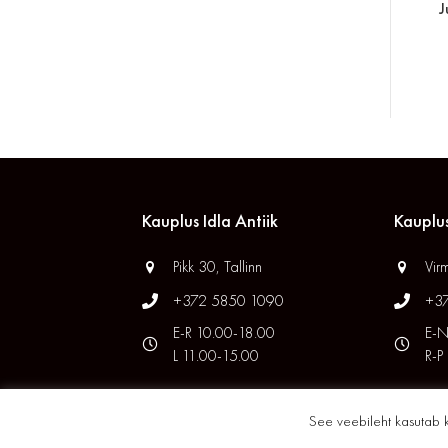
J
Kauplus Idla Antiik
Kauplus
Pikk 30, Tallinn
Virm
+372 5850 1090
+3
E-R 10.00-18.00
E-N
L 11.00-15.00
R-P
See veebileht kasutab 