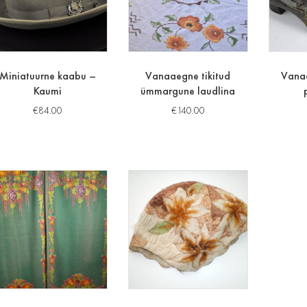
Miniatuurne kaabu –
Vanaaegne tikitud
Vana
Kaumi
ümmargune laudlina
€
84.00
€
140.00