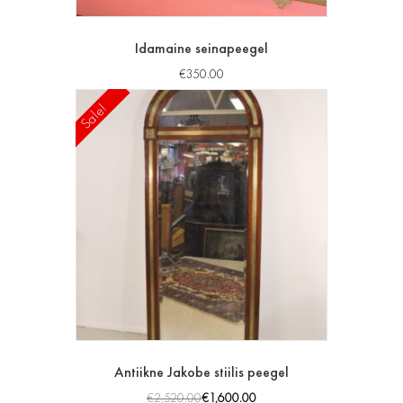
Idamaine seinapeegel
€
350.00
Sale!
Antiikne Jakobe stiilis peegel
€
2,520.00
€
1,600.00