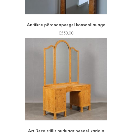
Antiikne põrandapeegel konsoollauaga
€
550.00
Art Deco stiilis buduaar peegel,karjala