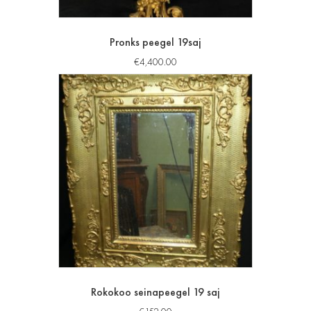
Pronks peegel 19saj
€
4,400.00
Rokokoo seinapeegel 19 saj