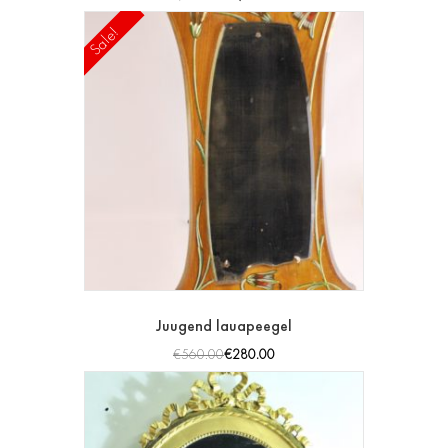
Sale!
Juugend lauapeegel
€
560.00
€
280.00