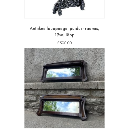
Antiikne lauapeegel puidust raamis,
19saj lõpp
€
590.00