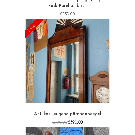
kask-Karelian birch
€
750.00
Sale!
Antiikne Juugend põrandapeegel
€
770.00
€
590.00