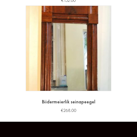
€
152.00
Biidermeierlik seinapeegel
€
268.00