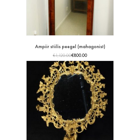
Ampiir stiilis peegel (mahagonist)
€
1,120.00
€
800.00