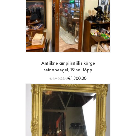
Antiikne ampiirstiilis kõrge
seinapeegel,19 saj.lõpp
€
1,950.00
€
1,300.00