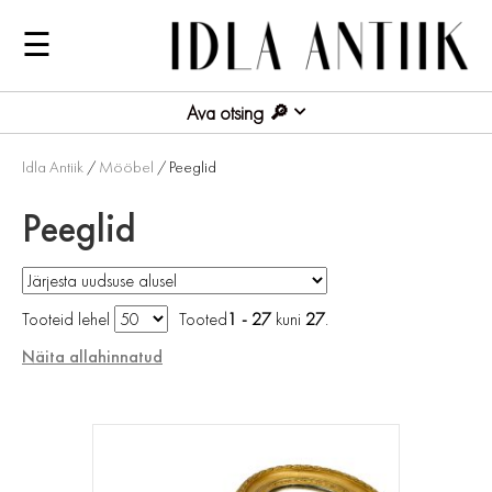
☰
Ava otsing
Idla Antiik
/
Mööbel
/ Peeglid
Peeglid
Tooteid lehel
Tooted
1 - 27
kuni
27
.
Näita allahinnatud