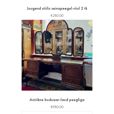
Juugend stiilis seinapeegel-riiul 2 tk
€
280.00
Antiikne buduaar-laud peegliga
€
980.00