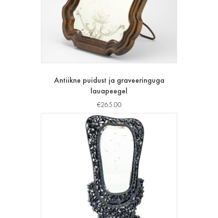
Antiikne puidust ja graveeringuga
lauapeegel
€
265.00