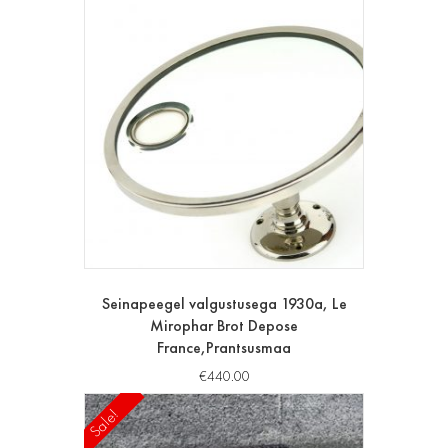
Seinapeegel valgustusega 1930a, Le
Mirophar Brot Depose
France,Prantsusmaa
€
440.00
Sale!