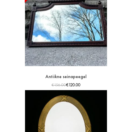
Antiikne seinapeegel
€
156.00
€
120.00