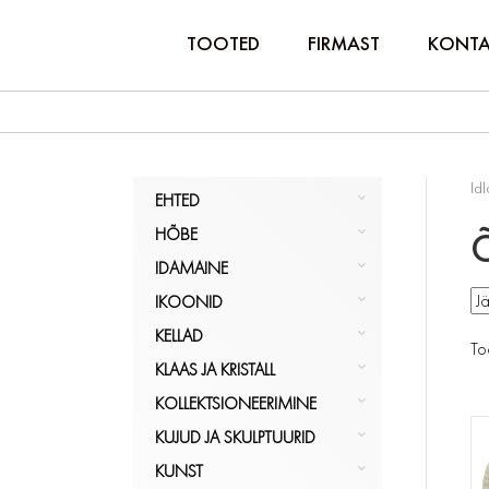
TOOTED
FIRMAST
KONTA
Idl
EHTED
HÕBE
HÕBE
Õ
KULD
NÕUD, POKAALID
IDAMAINE
MUU
PITSID, TOPSID
LUUST JA ELEVANDILUUST
IKOONID
KÕIK
SERVIISID
KÕIK
IKOONILAMBID
EHTED
IDAMAINE
KELLAD
To
SÖÖGIRIISTAD
KÕIK
KÄEKELLAD
IKOONID
KLAAS JA KRISTALL
KÕIK
LAUAKELLAD
KANNUD
HÕBE
KOLLEKTSIONEERIMINE
SEINAKELLAD
KARAHVINID
BAARITARBED JA SHEIKERID
KUJUD JA SKULPTUURID
UURID
KAUSID
FOTOD/ALBUMID
EESTI
KUNST