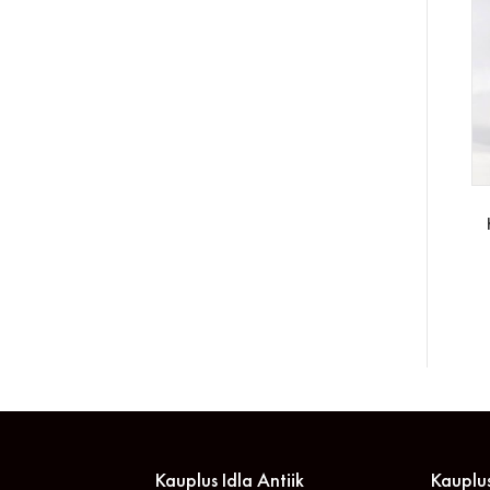
Kauplus Idla Antiik
Kauplus