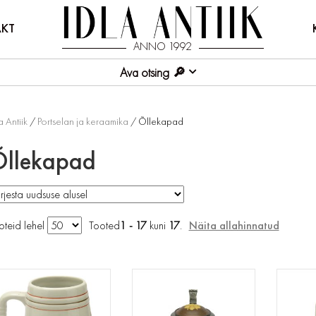
KT
ANNO 1992
Ava otsing
a Antiik
/
Portselan ja keraamika
/ Õllekapad
llekapad
oteid lehel
Tooted
1 - 17
kuni
17
.
Näita allahinnatud