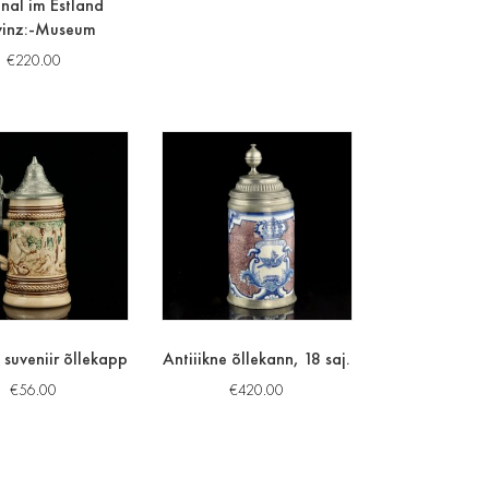
inal im Estland
vinz:-Museum
€
220.00
 suveniir õllekapp
Antiiikne õllekann, 18 saj.
€
56.00
€
420.00