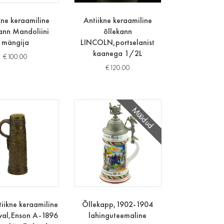
kne keraamiline
Antiikne keraamiline
ann Mandoliini
õllekann
mängija
LINCOLN,portselanist
kaanega 1/2L
€
100.00
€
120.00
Müüdud
tiikne keraamiline
Õllekapp,1902-1904
val,Enson A-1896
lahinguteemaline