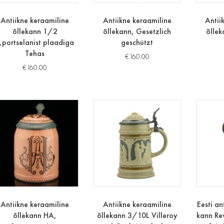
Antiikne keraamiline
Antiikne keraamiline
Antii
õllekann 1/2
õllekann, Gesetzlich
õllek
,portselanist plaadiga
geschützt
Tehas
€
160.00
€
160.00
Antiikne keraamiline
Antiikne keraamiline
Eesti an
õllekann HA,
õllekann 3/10L Villeroy
kann Re