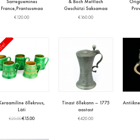
Sarreguemines
& Boch Mettlach
Orig
France,Prantsusmaa
Geschützi Saksamaa
Pro
€
120.00
€
160.00
le!
Keraamiline õllekruus,
Tinast õllekann – 1775
Antiikne
Läti
aastast
€
25.00
€
15.00
€
420.00