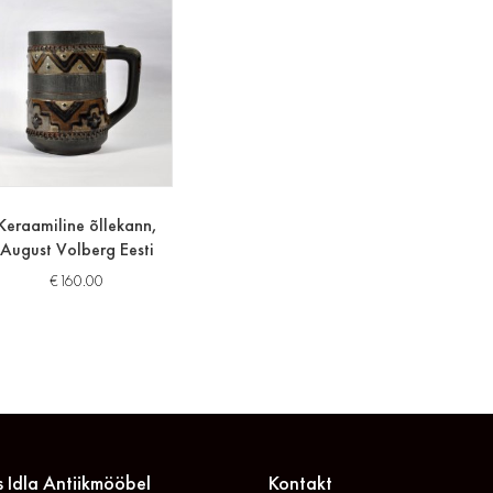
Keraamiline õllekann,
August Volberg Eesti
€
160.00
 Idla Antiikmööbel
Kontakt