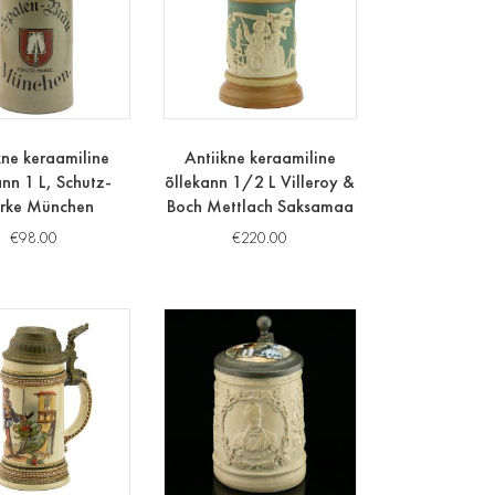
kne keraamiline
Antiikne keraamiline
ann 1 L, Schutz-
õllekann 1/2 L Villeroy &
rke München
Boch Mettlach Saksamaa
€
98.00
€
220.00