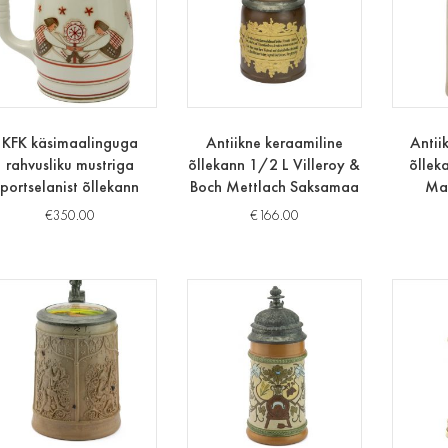
KFK käsimaalinguga
Antiikne keraamiline
Antii
rahvusliku mustriga
õllekann 1/2 L Villeroy &
õllek
portselanist õllekann
Boch Mettlach Saksamaa
Ma
€
350.00
€
166.00