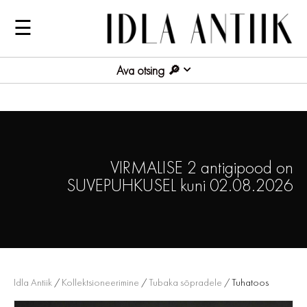
☰
Ava otsing
VIRMALISE 2 antigipood on
SUVEPUHKUSEL kuni 02.08.2026
Idla Antiik
/
Kollektsioneerimine
/
Tubaka sõpradele
/ Tuhatoos