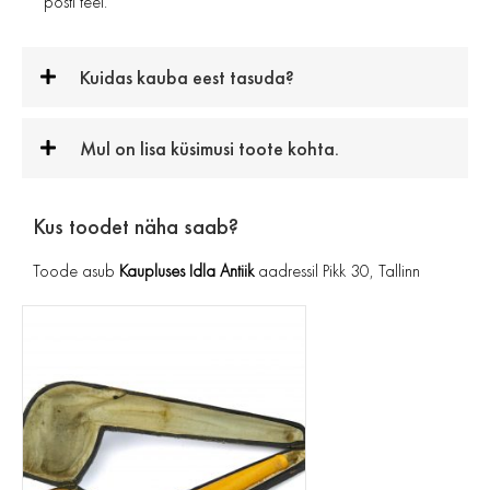
posti teel.
Kuidas kauba eest tasuda?
Mul on lisa küsimusi toote kohta.
Kus toodet näha saab?
Toode asub
Kaupluses Idla Antiik
aadressil Pikk 30, Tallinn