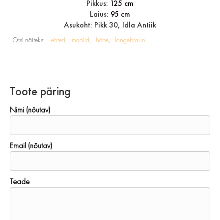
Pikkus:
125 cm
Laius:
95 cm
Asukoht: Pikk 30, Idla Antiik
Otsi näiteks:
ehted
maalid
hõbe
langebraun
Toote päring
Nimi (nõutav)
Email (nõutav)
Teade