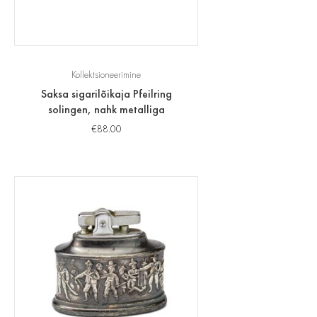
Kollektsioneerimine
Saksa sigarilõikaja Pfeilring
solingen, nahk metalliga
€
88.00