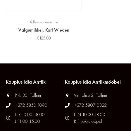
Kollektsioneerimine
Välgumihkel, Karl Wieden
€
125.00
Kauplus Idla Antiik
Kauplus Idla Antiikmööbel
Pikk 30, Tallinn
Virmalise 2, Tallinn
+372 5850 1090
+372 5807 0822
E-R 10.00-18.00
E-N 10.00-18.00
L 11.00-15.00
R-P kokkuleppel