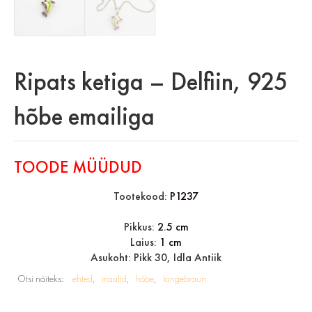
Ripats ketiga – Delfiin, 925
hõbe emailiga
TOODE MÜÜDUD
Tootekood:
P1237
Pikkus:
2.5 cm
Laius:
1 cm
Asukoht: Pikk 30, Idla Antiik
Otsi näiteks:
ehted
maalid
hõbe
langebraun