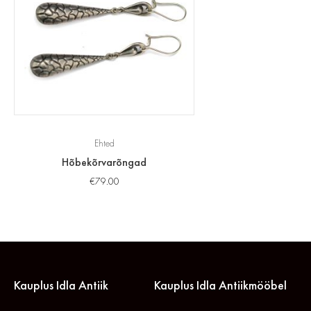
Ehted
Hõbekõrvarõngad
€
79.00
Kauplus Idla Antiik
Kauplus Idla Antiikmööbel