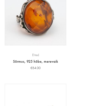
Ehted
Sõrmus, 925 hõbe, merevaik
€
84.00