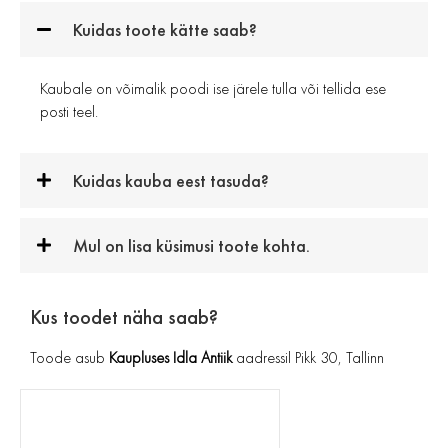
Kuidas toote kätte saab?
Kaubale on võimalik poodi ise järele tulla või tellida ese
posti teel.
Kuidas kauba eest tasuda?
Mul on lisa küsimusi toote kohta.
Kus toodet näha saab?
Toode asub
Kaupluses Idla Antiik
aadressil Pikk 30, Tallinn