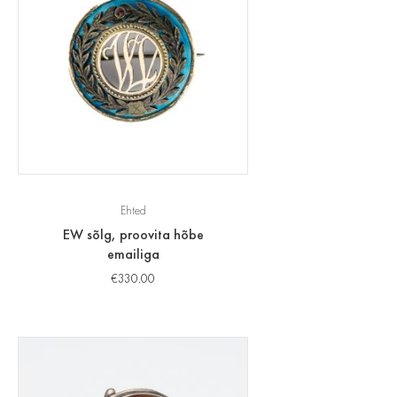
Ehted
EW sõlg, proovita hõbe
emailiga
€
330.00