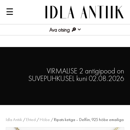
☰
Ava otsing
VIRMALISE 2 antigipood on
SUVEPUHKUSEL kuni 02.08.2026
Idla Antiik
/
Ehted
/
Hõbe
/ Ripats ketiga – Delfiin, 925 hõbe emailiga