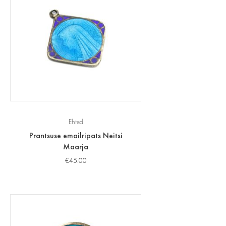
Ehted
Prantsuse emailripats Neitsi
Maarja
€
45.00