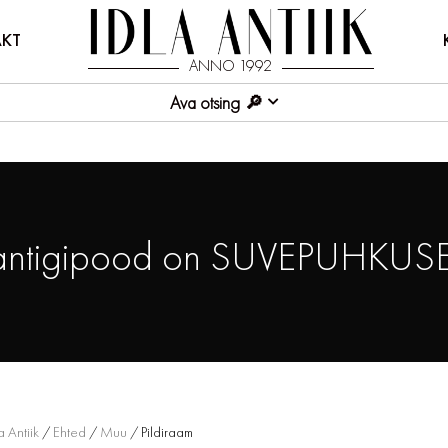
KT
ANNO 1992
Ava otsing
antigipood on SUVEPUHKUSE
a Antiik
/
Ehted
/
Muu
/ Pildiraam