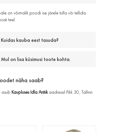
le on võimalik poodi ise järele tulla või tellida
osti teel.
Kuidas kauba eest tasuda?
Mul on lisa küsimusi toote kohta.
toodet näha saab?
 asub
Kaupluses Idla Antiik
aadressil Pikk 30, Tallinn