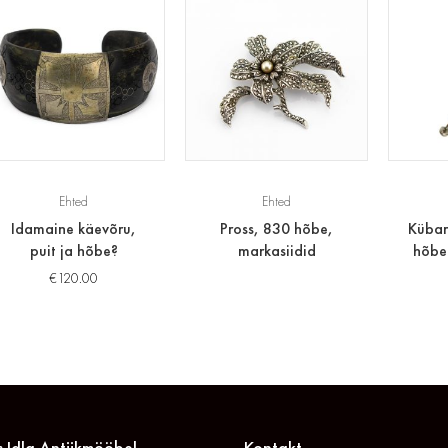
Ehted
Ehted
Idamaine käevõru,
Pross, 830 hõbe,
Kübar
puit ja hõbe?
markasiidid
hõbe 
€
120.00
 Idla Antiikmööbel
Kontakt