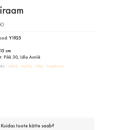
diraam
00
ood:
Y1925
15 cm
: Pikk 30, Idla Antiik
eks:
ehted
maalid
hõbe
langebraun
Kuidas toote kätte saab?