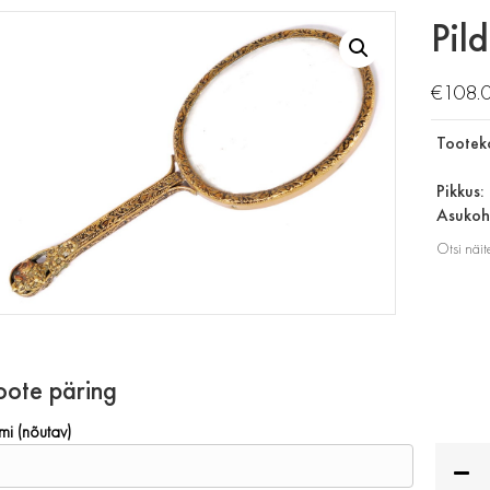
Pil
€
108.
Tootek
Pikkus:
Asukoht
Otsi näit
oote päring
mi (nõutav)