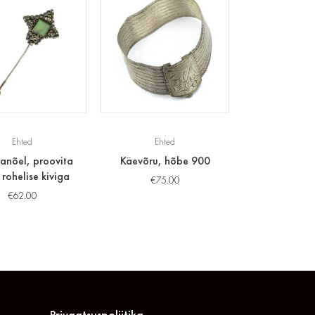
Ehted
Ehted
anõel, proovita
Käevõru, hõbe 900
rohelise kiviga
€
75.00
€
62.00
Privaatsuspoliitika