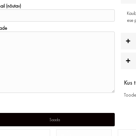
ail (nõutav)
Kauba
ese p
ade
Kus 
Toode