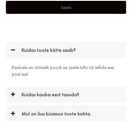
Kuidas toote kätte saab?
Kaubale on võimalik poodi ise järele tulla või tellida ese
posti teel.
Kuidas kauba eest tasuda?
Mul on lisa küsimusi toote kohta.