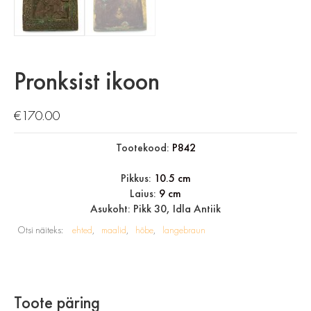
Pronksist ikoon
€
170.00
Tootekood:
P842
Pikkus:
10.5 cm
Laius:
9 cm
Asukoht: Pikk 30, Idla Antiik
Otsi näiteks:
ehted
maalid
hõbe
langebraun
Toote päring