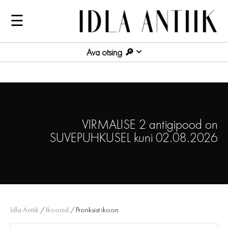
☰
Ava otsing
VIRMALISE 2 antigipood on
SUVEPUHKUSEL kuni 02.08.2026
Idla Antiik
/
Ikoonid
/ Pronksist ikoon