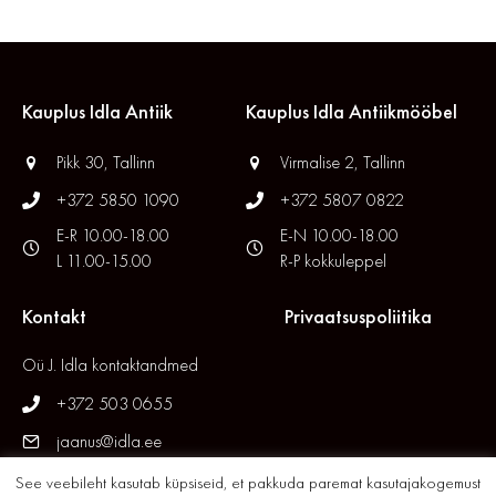
Kauplus Idla Antiik
Kauplus Idla Antiikmööbel
Pikk 30, Tallinn
Virmalise 2, Tallinn
+372 5850 1090
+372 5807 0822
E-R 10.00-18.00
E-N 10.00-18.00
L 11.00-15.00
R-P kokkuleppel
Kontakt
Privaatsuspoliitika
Oü J. Idla kontaktandmed
+372 503 0655
jaanus@idla.ee
See veebileht kasutab küpsiseid, et pakkuda paremat kasutajakogemust