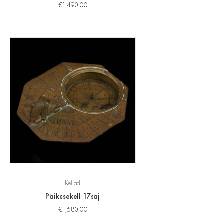
€
1,490.00
Kellad
Päikesekell 17saj
€
1,680.00