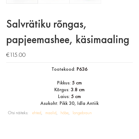
Salvrätiku rõngas,
papjeemashee, käsimaaling
€
115.00
Tootekood:
P636
Pikkus:
5 cm
Kõrgus:
3.8 cm
Laius:
5 cm
Asukoht: Pikk 30, Idla Antiik
Otsi näiteks:
ehted
maalid
hõbe
langebraun