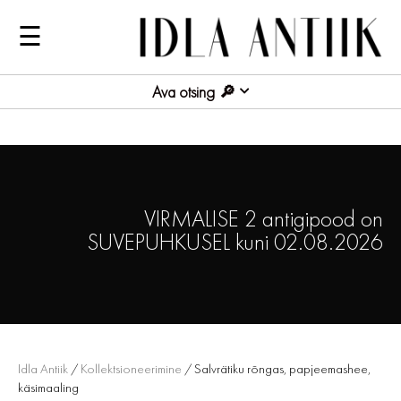
☰
Ava otsing
VIRMALISE 2 antigipood on
SUVEPUHKUSEL kuni 02.08.2026
Idla Antiik
/
Kollektsioneerimine
/ Salvrätiku rõngas, papjeemashee,
käsimaaling