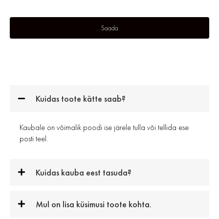
Kuidas toote kätte saab?
Kaubale on võimalik poodi ise järele tulla või tellida ese
posti teel.
Kuidas kauba eest tasuda?
Mul on lisa küsimusi toote kohta.