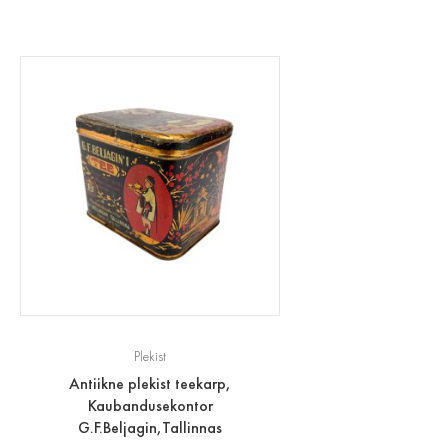
Plekist
Antiikne plekist teekarp,
Kaubandusekontor
G.F.Beljagin,Tallinnas