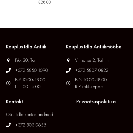
€
28.00
Kauplus Idla Antiik
Kauplus Idla Antiikmööbel
Pikk 30, Tallinn
Virmalise 2, Tallinn
+372 5850 1090
+372 5807 0822
E-R 10.00-18.00
E-N 10.00-18.00
L 11.00-15.00
R-P kokkuleppel
Kontakt
Privaatsuspoliitika
Oü J. Idla kontaktandmed
+372 503 0655