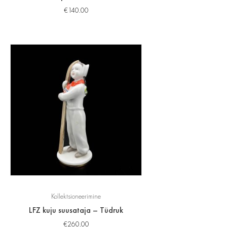
€
140.00
Kollektsioneerimine
LFZ kuju suusataja – Tüdruk
€
260.00