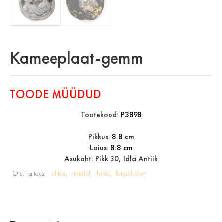
Kameeplaat-gemm
TOODE MÜÜDUD
Tootekood:
P3898
Pikkus:
8.8 cm
Laius:
8.8 cm
Asukoht: Pikk 30, Idla Antiik
Otsi näiteks:
ehted
maalid
hõbe
langebraun