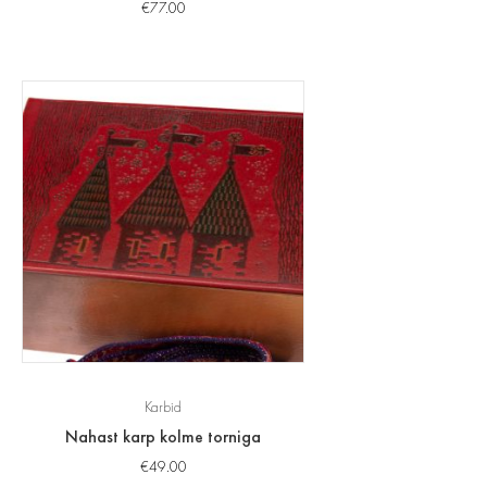
€
77.00
Karbid
Nahast karp kolme torniga
€
49.00