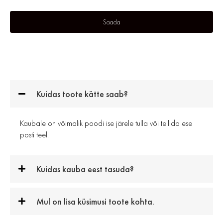
Kuidas toote kätte saab?
Kaubale on võimalik poodi ise järele tulla või tellida ese
posti teel.
Kuidas kauba eest tasuda?
Mul on lisa küsimusi toote kohta.