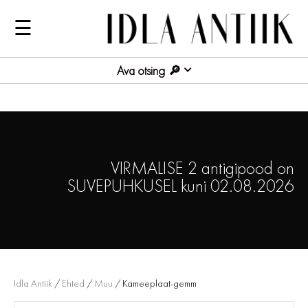
☰
Ava otsing
VIRMALISE 2 antigipood on
SUVEPUHKUSEL kuni 02.08.2026
Idla Antiik
/
Ehted
/
Muu
/ Kameeplaat-gemm