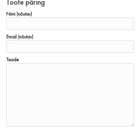
Toote päring
Nimi (nõutav)
Email (nõutav)
Teade