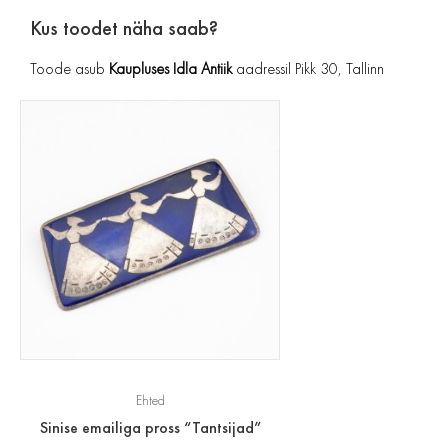
Kus toodet näha saab?
Toode asub
Kaupluses Idla Antiik
aadressil Pikk 30, Tallinn
Ehted
Sinise emailiga pross “Tantsijad”