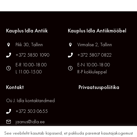
Kauplus Idla Antiik
Kauplus Idla Antiikmööbel
Pikk 30, Tallinn
Virmalise 2, Tallinn
+372 5850 1090
+372 5807 0822
E-R 10.00-18.00
E-N 10.00-18.00
L 11.00-15.00
R-P kokkuleppel
Kontakt
Privaatsuspoliitika
Oü J. Idla kontaktandmed
+372 503 0655
jaanus@idla.ee
See veebileht kasutab küpsiseid, et pakkuda paremat kasutajakogemust