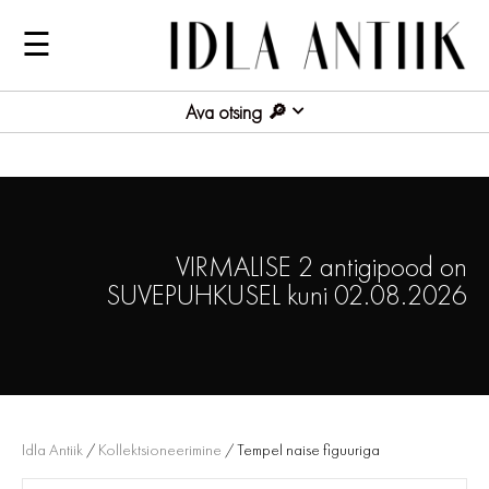
☰
Ava otsing
VIRMALISE 2 antigipood on
SUVEPUHKUSEL kuni 02.08.2026
Idla Antiik
/
Kollektsioneerimine
/ Tempel naise figuuriga