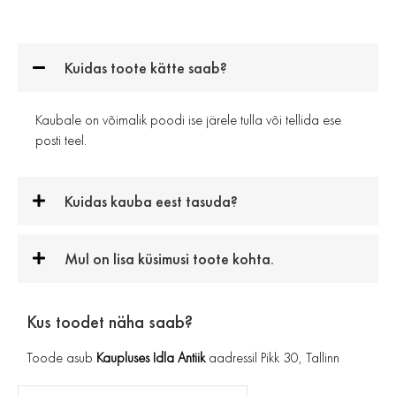
Kuidas toote kätte saab?
Kaubale on võimalik poodi ise järele tulla või tellida ese
posti teel.
Kuidas kauba eest tasuda?
Mul on lisa küsimusi toote kohta.
Kus toodet näha saab?
Toode asub
Kaupluses Idla Antiik
aadressil Pikk 30, Tallinn