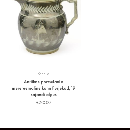
Kannud
Antiikne portselanist
mereteemaline kann Purjekad,19
sajandi algus
€
240.00