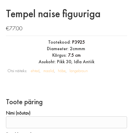
Tempel naise figuuriga
€
77.00
Tootekood:
P3925
Diameeter: 2cmmm
Kõrgus:
7.5 cm
Asukoht: Pikk 30, Idla Antiik
Otsi näiteks:
ehted
maalid
hõbe
langebraun
Toote päring
Nimi (nõutav)