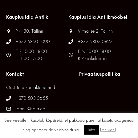
Kauplus Idla Antiik
Kauplus Idla Antiikmööbel
Pikk 30, Tallinn
Virmalise 2, Tallinn
+372 5850 1090
+372 5807 0822
E-R 10.00-18.00
E-N 10.00-18.00
L 11.00-15.00
R-P kokkuleppel
Kontakt
Privaatsuspoliitika
Oü J. Idla kontaktandmed
+372 503 0655
jaanus@idla.ee
See veebileht kasutab küpsiseid, et pakkuda paremat kasutajakogemust
ning optimeerida veebisaidi sisu.
Loe veel
Luba
© 2026 Idla Antiik. All Rights Reserved. // Site by
XYSUM