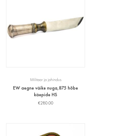
Militaar ja jahindus
EW aegne väike nuga,875 hõbe
käepide HS
€
280.00