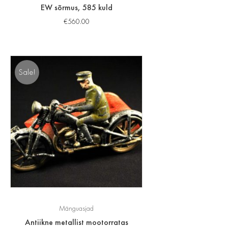
EW sõrmus, 585 kuld
€
560.00
Sale!
Mänguasjad
Antiikne metallist mootorratas