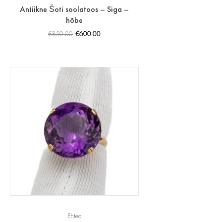
Antiikne Šoti soolatoos – Siga –
hõbe
€
850.00
€
600.00
Ehted