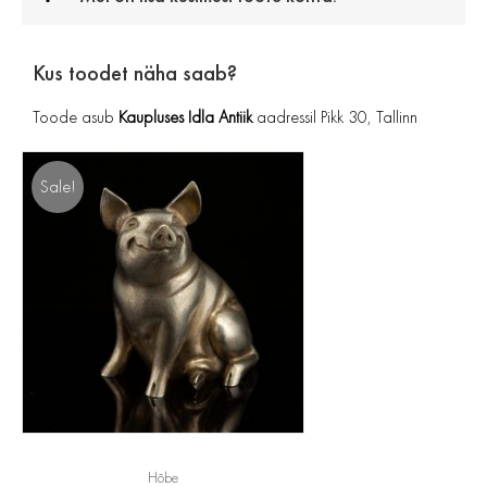
Kus toodet näha saab?
Toode asub
Kaupluses Idla Antiik
aadressil Pikk 30, Tallinn
Sale!
Hõbe