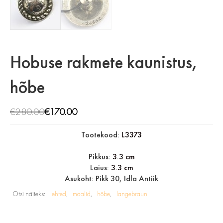
Hobuse rakmete kaunistus,
hõbe
€
280.00
€
170.00
Tootekood:
L3373
Pikkus:
3.3 cm
Laius:
3.3 cm
Asukoht: Pikk 30, Idla Antiik
Otsi näiteks:
ehted
maalid
hõbe
langebraun