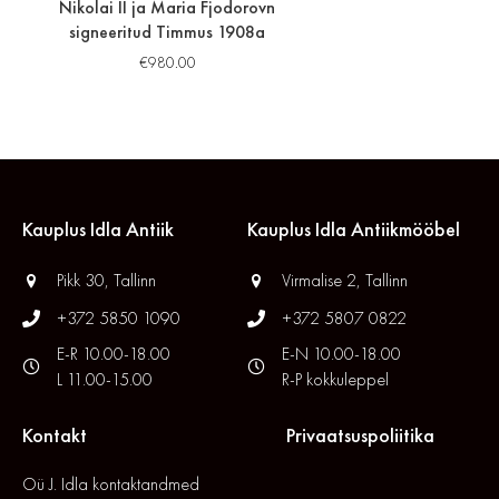
Nikolai II ja Maria Fjodorovn
signeeritud Timmus 1908a
€
980.00
Kauplus Idla Antiik
Kauplus Idla Antiikmööbel
Pikk 30, Tallinn
Virmalise 2, Tallinn
+372 5850 1090
+372 5807 0822
E-R 10.00-18.00
E-N 10.00-18.00
L 11.00-15.00
R-P kokkuleppel
Kontakt
Privaatsuspoliitika
Oü J. Idla kontaktandmed