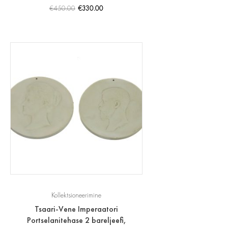
€
450.00
€
330.00
Kollektsioneerimine
Tsaari-Vene Imperaatori
Portselanitehase 2 bareljeefi,