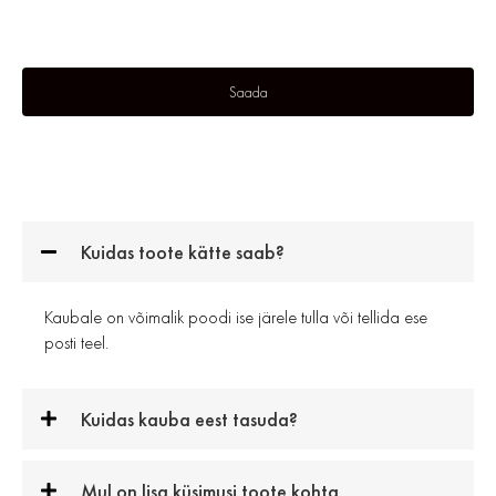
Kuidas toote kätte saab?
Kaubale on võimalik poodi ise järele tulla või tellida ese
posti teel.
Kuidas kauba eest tasuda?
Mul on lisa küsimusi toote kohta.