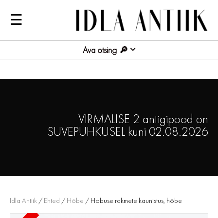
☰
Ava otsing
VIRMALISE 2 antigipood on
SUVEPUHKUSEL kuni 02.08.2026
Idla Antiik
/
Ehted
/
Hõbe
/ Hobuse rakmete kaunistus, hõbe