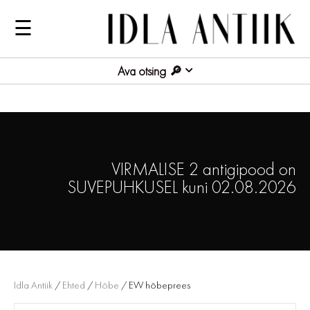
☰
Ava otsing
VIRMALISE 2 antigipood on
SUVEPUHKUSEL kuni 02.08.2026
Idla Antiik
/
Ehted
/
Hõbe
/ EW hõbeprees