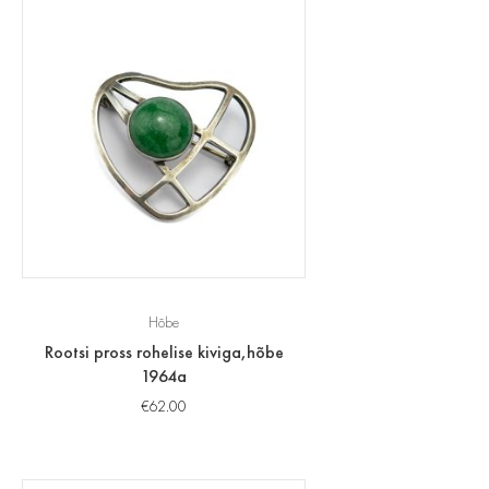
Hõbe
Rootsi pross rohelise kiviga,hõbe
1964a
€
62.00