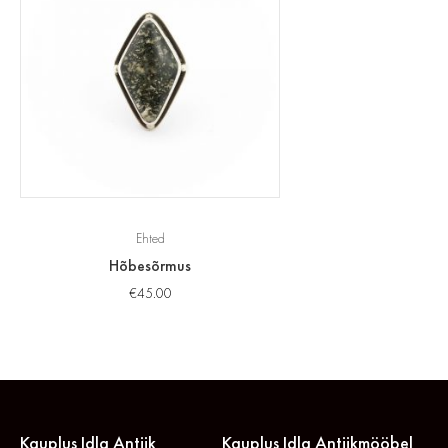
Ehted
Hõbesõrmus
€
45.00
Kauplus Idla Antiik
Kauplus Idla Antiikmööbel