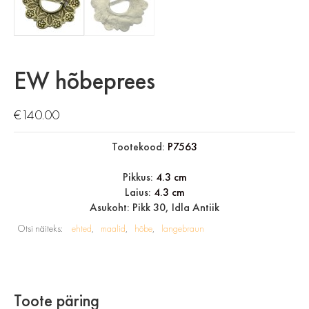
EW hõbeprees
€
140.00
Tootekood:
P7563
Pikkus:
4.3 cm
Laius:
4.3 cm
Asukoht: Pikk 30, Idla Antiik
Otsi näiteks:
ehted
maalid
hõbe
langebraun
Toote päring