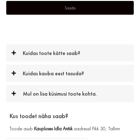
Kuidas toote kätte saab?
Kuidas kauba eest tasuda?
Mul on lisa küsimusi toote kohta.
Kus toodet näha saab?
Toode asub
Kaupluses Idla Antiik
aadressil Pikk 30, Tallinn