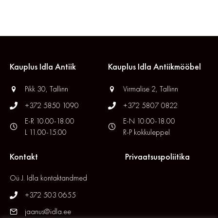
Kauplus Idla Antiik
Kauplus Idla Antiikmööbel
Pikk 30, Tallinn
Virmalise 2, Tallinn
+372 5850 1090
+372 5807 0822
E-R 10.00-18.00
E-N 10.00-18.00
L 11.00-15.00
R-P kokkuleppel
Kontakt
Privaatsuspoliitika
Oü J. Idla kontaktandmed
+372 503 0655
jaanus@idla.ee