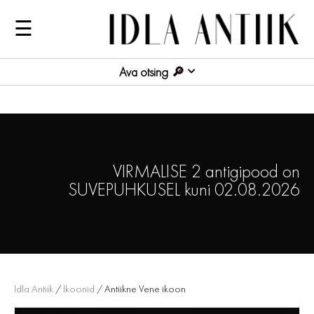
☰
Ava otsing
VIRMALISE 2 antigipood on
SUVEPUHKUSEL kuni 02.08.2026
Idla Antiik
/
Ikoonid
/ Antiikne Vene ikoon