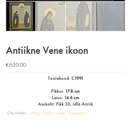
Antiikne Vene ikoon
€
630.00
Tootekood:
C1991
Pikkus:
17.8 cm
Laius:
14.6 cm
Asukoht: Pikk 30, Idla Antiik
Otsi näiteks:
ehted
maalid
hõbe
langebraun