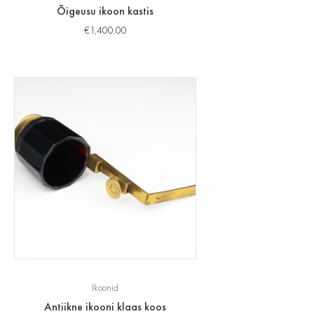
Õigeusu ikoon kastis
€
1,400.00
Ikoonid
Antiikne ikooni klaas koos