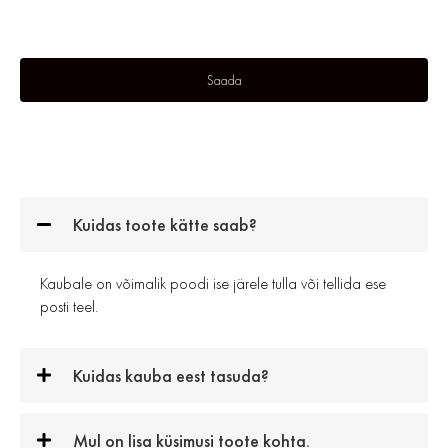
Kuidas toote kätte saab?
Kaubale on võimalik poodi ise järele tulla või tellida ese
posti teel.
Kuidas kauba eest tasuda?
Mul on lisa küsimusi toote kohta.