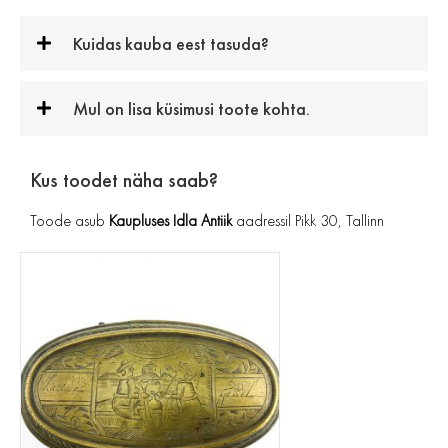
Kuidas kauba eest tasuda?
Mul on lisa küsimusi toote kohta.
Kus toodet näha saab?
Toode asub
Kaupluses Idla Antiik
aadressil Pikk 30, Tallinn