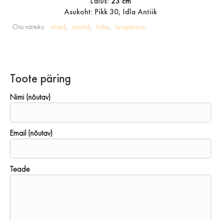
Laius:
23 cm
Asukoht: Pikk 30, Idla Antiik
Otsi näiteks:
ehted
maalid
hõbe
langebraun
Toote päring
Nimi (nõutav)
Email (nõutav)
Teade