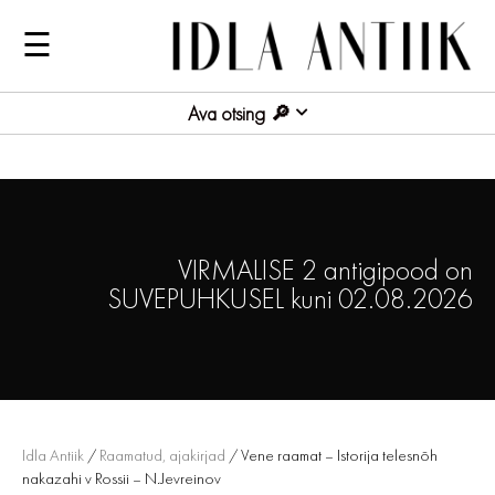
☰
Ava otsing
VIRMALISE 2 antigipood on
SUVEPUHKUSEL kuni 02.08.2026
Idla Antiik
/
Raamatud, ajakirjad
/ Vene raamat – Istorija telesnõh
nakazahi v Rossii – N.Jevreinov