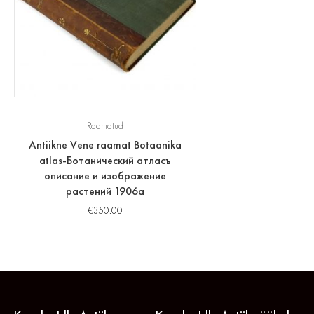
Raamatud
Antiikne Vene raamat Botaanika
atlas-Ботанический атласъ
описание и изображение
растений 1906a
€
350.00