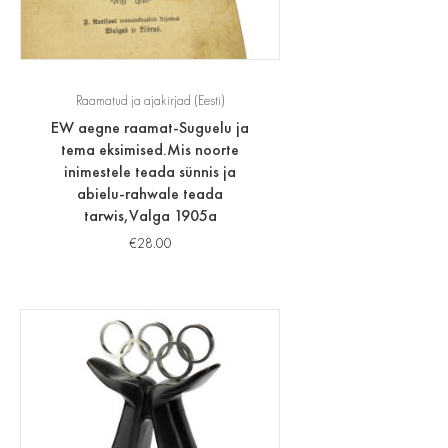
Raamatud ja ajakirjad (Eesti)
EW aegne raamat-Suguelu ja
tema eksimised.Mis noorte
inimestele teada sünnis ja
abielu-rahwale teada
tarwis,Valga 1905a
€
28.00