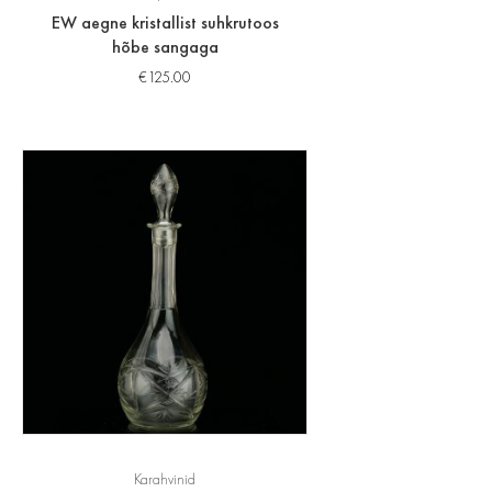
EW aegne kristallist suhkrutoos
hõbe sangaga
€
125.00
Karahvinid