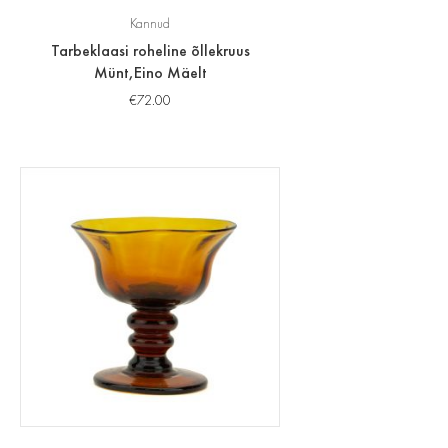
Kannud
Tarbeklaasi roheline õllekruus
Münt,Eino Mäelt
€
72.00