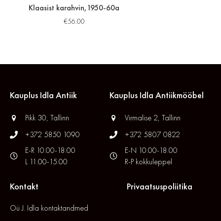
Klaasist karahvin,1950-60a
€
56.00
Kauplus Idla Antiik
Kauplus Idla Antiikmööbel
Pikk 30, Tallinn
Virmalise 2, Tallinn
+372 5850 1090
+372 5807 0822
E-R 10.00-18.00
E-N 10.00-18.00
L 11.00-15.00
R-P kokkuleppel
Kontakt
Privaatsuspoliitika
Oü J. Idla kontaktandmed