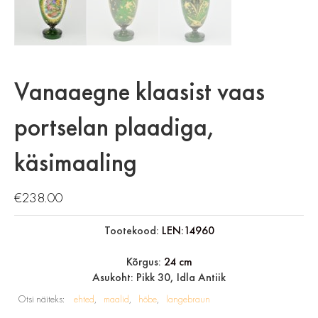
Vanaaegne klaasist vaas
portselan plaadiga,
käsimaaling
€
238.00
Tootekood:
LEN:14960
Kõrgus:
24 cm
Asukoht: Pikk 30, Idla Antiik
Otsi näiteks:
ehted
maalid
hõbe
langebraun