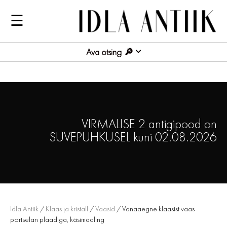
☰
Ava otsing
VIRMALISE 2 antigipood on
SUVEPUHKUSEL kuni 02.08.2026
Idla Antiik
/
Klaas ja kristall
/
Vaasid
/ Vanaaegne klaasist vaas
portselan plaadiga, käsimaaling