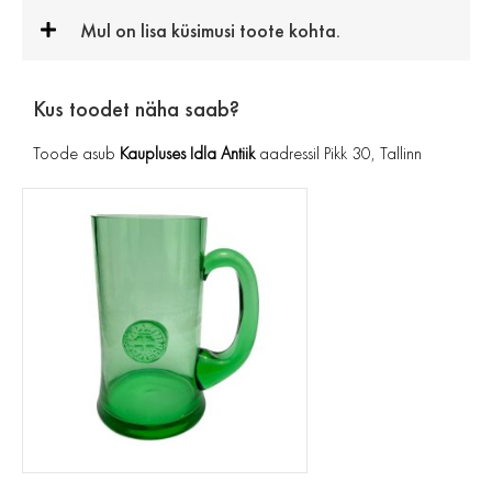
Mul on lisa küsimusi toote kohta.
Kus toodet näha saab?
Toode asub
Kaupluses Idla Antiik
aadressil Pikk 30, Tallinn