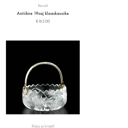
Kausid
Antiikne 19saj klaaskausike
€
165.00
Klaas ja kristall