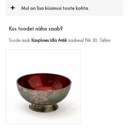
Mul on lisa küsimusi toote kohta.
Kus toodet näha saab?
Toode asub
Kaupluses Idla Antiik
aadressil Pikk 30, Tallinn