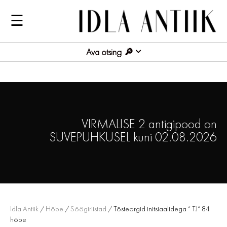
☰
Ava otsing
VIRMALISE 2 antigipood on
SUVEPUHKUSEL kuni 02.08.2026
Idla Antiik
/
Hõbe
/
Söögiriistad
/ Tõsteorgid initsiaalidega “ TJ“ 84
hõbe