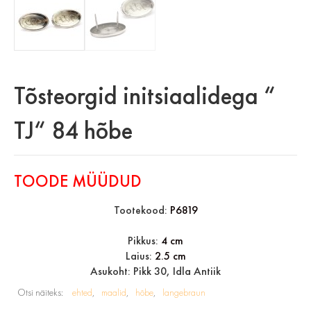
Tõsteorgid initsiaalidega “
TJ“ 84 hõbe
TOODE MÜÜDUD
Tootekood:
P6819
Pikkus:
4 cm
Laius:
2.5 cm
Asukoht: Pikk 30, Idla Antiik
Otsi näiteks:
ehted
maalid
hõbe
langebraun