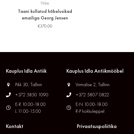
Hõbe
Taani kullatud hõbelusikad
emailiga Georg Jensen
€
370.00
Kauplus Idla Antiik
Kauplus Idla Antiikmööbel
Pikk 30, Tallinn
Virmalise 2, Tallinn
+372 5850 1090
+372 5807 0822
E-R 10.00-18.00
E-N 10.00-18.00
L 11.00-15.00
R-P kokkuleppel
Kontakt
Privaatsuspoliitika