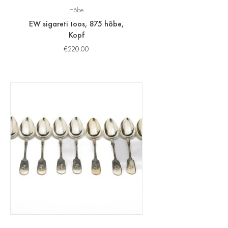
Hõbe
EW sigareti toos, 875 hõbe,
Kopf
€
220.00