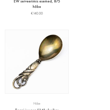
EW serveerimis esemed, 875
hõbe
€
140.00
Hõbe