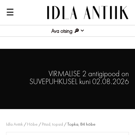
☰
Ava otsing
VIRMALISE 2 antigipood on
SUVEPUHKUSEL kuni 02.08.2026
Idla Antiik
/
Hõbe
/
Pitsid, topsid
/ Topka, 84 hõbe