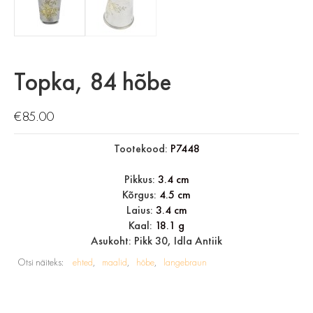
Topka, 84 hõbe
€
85.00
Tootekood:
P7448
Pikkus:
3.4 cm
Kõrgus:
4.5 cm
Laius:
3.4 cm
Kaal:
18.1 g
Asukoht: Pikk 30, Idla Antiik
Otsi näiteks:
ehted
maalid
hõbe
langebraun