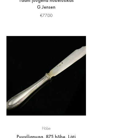
Taani juugend hõbelusikas
G.Jensen
€
77.00
Hõbe
Puuviljanuga, 875 hõbe, Läti