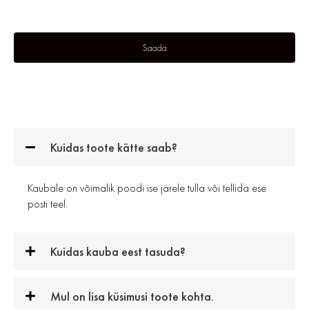
Kuidas toote kätte saab?
Kaubale on võimalik poodi ise järele tulla või tellida ese
posti teel.
Kuidas kauba eest tasuda?
Mul on lisa küsimusi toote kohta.