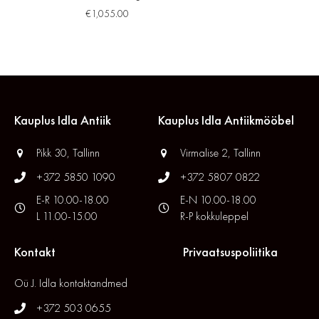
€
1,055.00
Kauplus Idla Antiik
Kauplus Idla Antiikmööbel
Pikk 30, Tallinn
Virmalise 2, Tallinn
+372 5850 1090
+372 5807 0822
E-R 10.00-18.00
E-N 10.00-18.00
L 11.00-15.00
R-P kokkuleppel
Kontakt
Privaatsuspoliitika
Oü J. Idla kontaktandmed
+372 503 0655