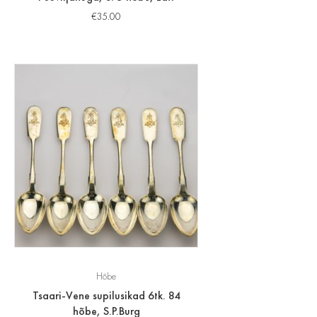
€
35.00
Hõbe
Tsaari-Vene supilusikad 6tk. 84
hõbe, S.P.Burg