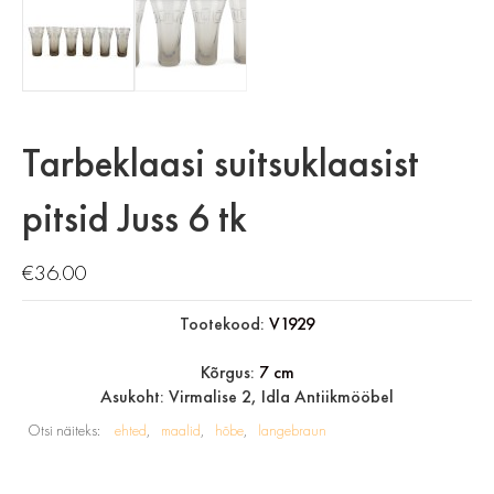
Tarbeklaasi suitsuklaasist
pitsid Juss 6 tk
€
36.00
Tootekood:
V1929
Kõrgus:
7 cm
Asukoht: Virmalise 2, Idla Antiikmööbel
Otsi näiteks:
ehted
maalid
hõbe
langebraun