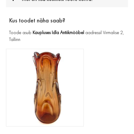
Kus toodet näha saab?
Toode asub
Kaupluses Idla Antiikmööbel
aadressil Virmalise 2,
Tallinn