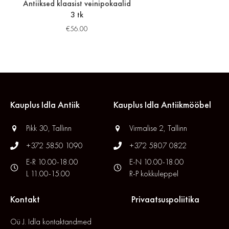
Antiiksed klaasist veinipokaalid
3 tk
€
56.00
Kauplus Idla Antiik
Kauplus Idla Antiikmööbel
Pikk 30, Tallinn
Virmalise 2, Tallinn
+372 5850 1090
+372 5807 0822
E-R 10.00-18.00
E-N 10.00-18.00
L 11.00-15.00
R-P kokkuleppel
Kontakt
Privaatsuspoliitika
Oü J. Idla kontaktandmed