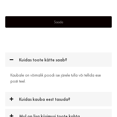
Kuidas toote kätte saab?
Kaubale on võimalik poodi ise järele tulla või tellida ese
posti teel.
Kuidas kauba eest tasuda?
Mul on lisa küsimusi toote kohta.