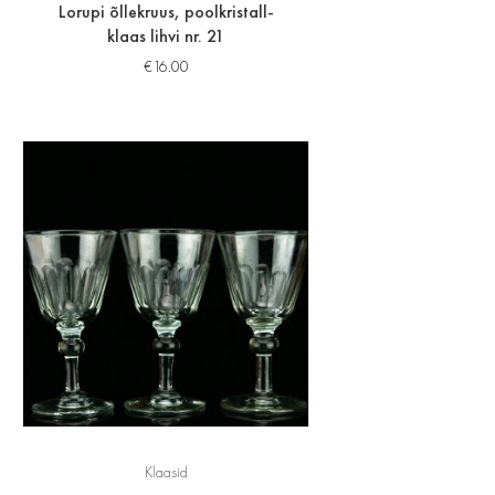
Lorupi õllekruus, poolkristall-
klaas lihvi nr. 21
€
16.00
Klaasid