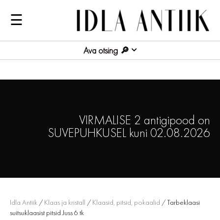
☰
Ava otsing
VIRMALISE 2 antigipood on
SUVEPUHKUSEL kuni 02.08.2026
Idla Antiik
/
Klaas ja kristall
/
Klaasid, pitsid, pokaalid
/ Tarbeklaasi
suitsuklaasist pitsid Juss 6 tk