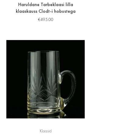
Haruldane Tarbeklaasi lilla
klaaskauss Clodt-i hobustega
€
495.00
Klaasid