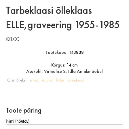
Tarbeklaasi õlleklaas
ELLE,graveering 1955-1985
€
8.00
Tootekood:
143838
Kõrgus:
14 cm
Asukoht: Virmalise 2, Idla Antiikmööbel
Otsi näiteks:
ehted
maalid
hõbe
langebraun
Toote päring
Nimi (nõutav)