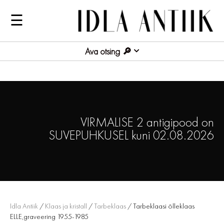
☰
Ava otsing
VIRMALISE 2 antigipood on
SUVEPUHKUSEL kuni 02.08.2026
Idla Antiik
/
Klaas ja kristall
/
Tarbeklaas
/ Tarbeklaasi õlleklaas
ELLE,graveering 1955-1985