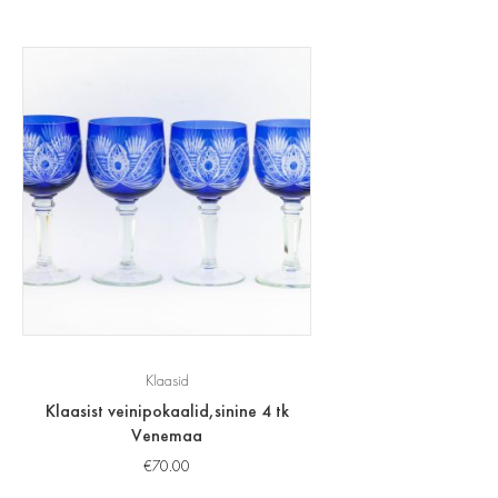
Klaasid
Klaasist veinipokaalid,sinine 4 tk
Venemaa
€
70.00