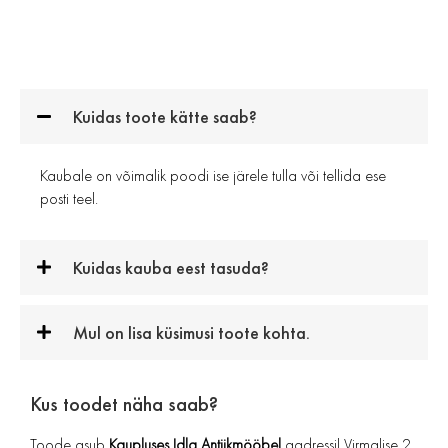
Kuidas toote kätte saab?
Kaubale on võimalik poodi ise järele tulla või tellida ese
posti teel.
Kuidas kauba eest tasuda?
Mul on lisa küsimusi toote kohta.
Kus toodet näha saab?
Toode asub
Kaupluses Idla Antiikmööbel
aadressil Virmalise 2,