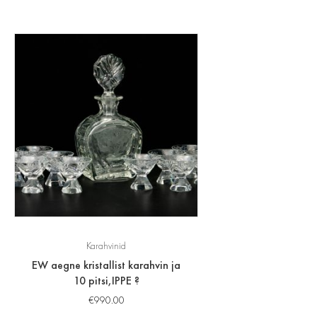
Karahvinid
EW aegne kristallist karahvin ja
10 pitsi,IPPE ?
€
990.00