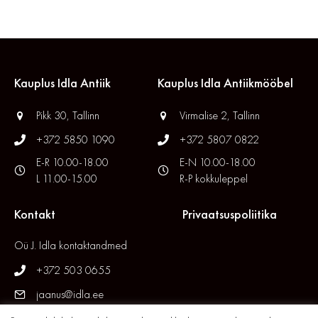
Kauplus Idla Antiik
Kauplus Idla Antiikmööbel
Pikk 30, Tallinn
Virmalise 2, Tallinn
+372 5850 1090
+372 5807 0822
E-R 10.00-18.00
E-N 10.00-18.00
L 11.00-15.00
R-P kokkuleppel
Kontakt
Privaatsuspoliitika
Oü J. Idla kontaktandmed
+372 503 0655
jaanus@idla.ee