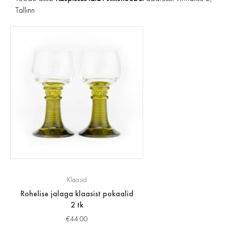
Tallinn
Klaasid
Rohelise jalaga klaasist pokaalid
2 tk
€
44.00