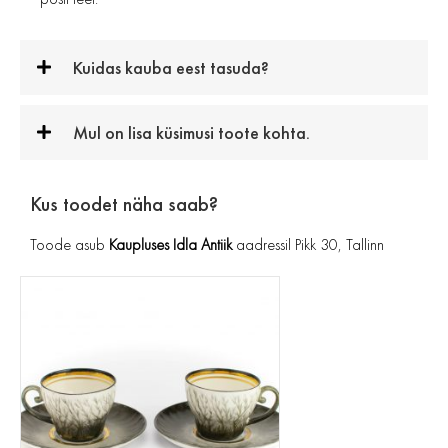
Kuidas kauba eest tasuda?
Mul on lisa küsimusi toote kohta.
Kus toodet näha saab?
Toode asub
Kaupluses Idla Antiik
aadressil Pikk 30, Tallinn