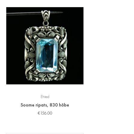
Ehted
Soome ripats, 830 hõbe
€
156.00