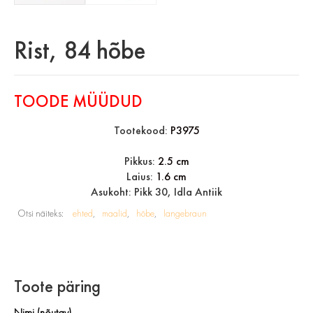
Rist, 84 hõbe
TOODE MÜÜDUD
Tootekood:
P3975
Pikkus:
2.5 cm
Laius:
1.6 cm
Asukoht: Pikk 30, Idla Antiik
Otsi näiteks:
ehted
maalid
hõbe
langebraun
Toote päring
Nimi (nõutav)