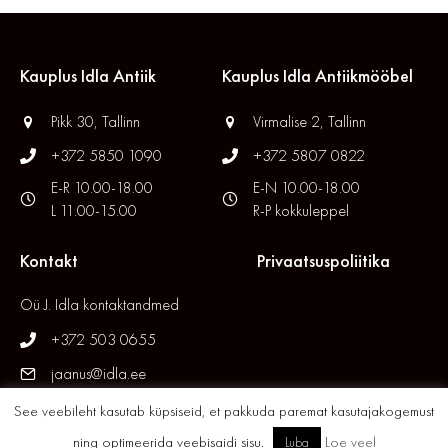
Kauplus Idla Antiik
Kauplus Idla Antiikmööbel
Pikk 30, Tallinn
Virmalise 2, Tallinn
+372 5850 1090
+372 5807 0822
E-R 10.00-18.00
E-N 10.00-18.00
L 11.00-15.00
R-P kokkuleppel
Kontakt
Privaatsuspoliitika
Oü J. Idla kontaktandmed
+372 503 0655
jaanus@idla.ee
See veebileht kasutab küpsiseid, et pakkuda paremat kasutajakogemust
ning optimeerida veebisaidi sisu.
Loe veel
Luba