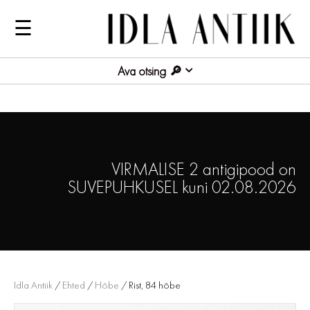
☰
Ava otsing
VIRMALISE 2 antigipood on
SUVEPUHKUSEL kuni 02.08.2026
Idla Antiik
/
Ehted
/
Hõbe
/ Rist, 84 hõbe