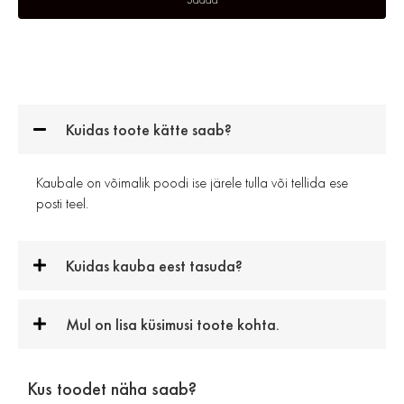
Kuidas toote kätte saab?
Kaubale on võimalik poodi ise järele tulla või tellida ese
posti teel.
Kuidas kauba eest tasuda?
Mul on lisa küsimusi toote kohta.
Kus toodet näha saab?