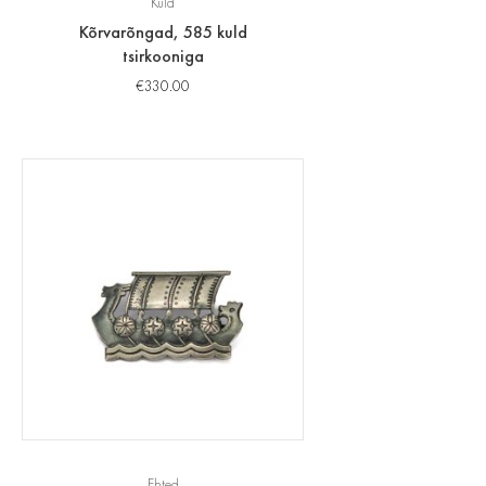
Kuld
Kõrvarõngad, 585 kuld
tsirkooniga
€
330.00
Ehted