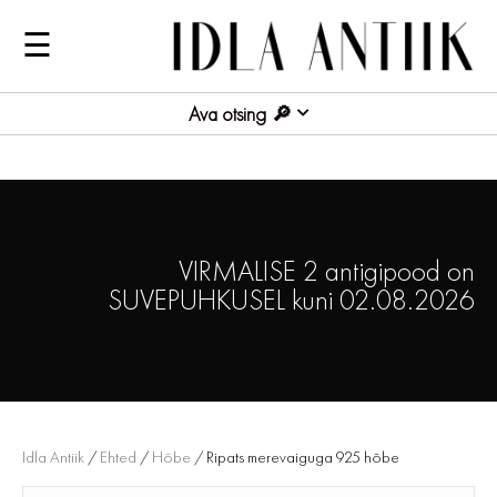
☰
Ava otsing
VIRMALISE 2 antigipood on
SUVEPUHKUSEL kuni 02.08.2026
Idla Antiik
/
Ehted
/
Hõbe
/ Ripats merevaiguga 925 hõbe