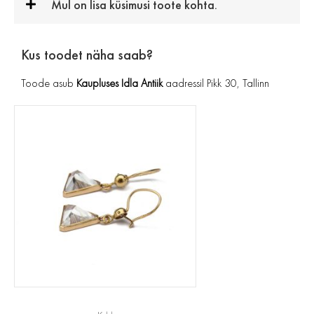
Mul on lisa küsimusi toote kohta.
Kus toodet näha saab?
Toode asub
Kaupluses Idla Antiik
aadressil Pikk 30, Tallinn