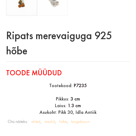
Ripats merevaiguga 925
hõbe
TOODE MÜÜDUD
Tootekood:
P7235
Pikkus:
3 cm
Laius:
1.3 cm
Asukoht: Pikk 30, Idla Antiik
Otsi näiteks:
ehted
maalid
hõbe
langebraun