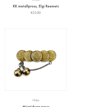
KK metallpross, Elgi Reemets
€
35.00
Hõbe
Müntidega pross