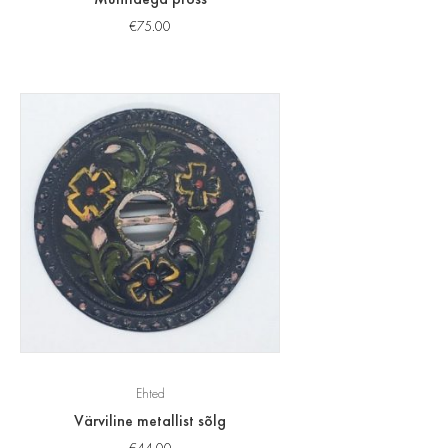
€
75.00
Ehted
Värviline metallist sõlg