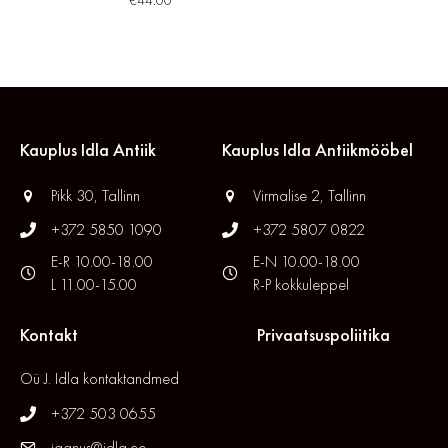
€
44.00
Kauplus Idla Antiik
Kauplus Idla Antiikmööbel
Pikk 30, Tallinn
Virmalise 2, Tallinn
+372 5850 1090
+372 5807 0822
E-R 10.00-18.00
E-N 10.00-18.00
L 11.00-15.00
R-P kokkuleppel
Kontakt
Privaatsuspoliitika
Oü J. Idla kontaktandmed
+372 503 0655
jaanus@idla.ee