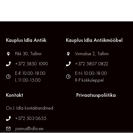
Kauplus Idla Antiik
Kauplus Idla Antiikmööbel
Pikk 30, Tallinn
Virmalise 2, Tallinn
+372 5850 1090
+372 5807 0822
E-R 10.00-18.00
E-N 10.00-18.00
L 11.00-15.00
R-P kokkuleppel
Kontakt
Privaatsuspoliitika
Oü J. Idla kontaktandmed
+372 503 0655
jaanus@idla.ee