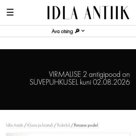
☰
Ava otsing
VIRMALISE 2 antigipood on
SUVEPUHKUSEL kuni 02.08.2026
Idla Antiik
/
Klaas ja kristall
/
Pudelid
/ Punane pudel