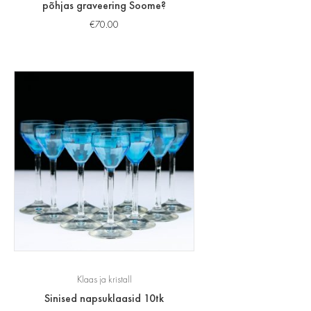
põhjas graveering Soome?
€
70.00
Klaas ja kristall
Sinised napsuklaasid 10tk