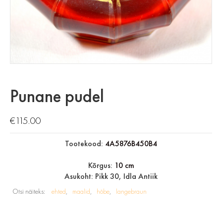
Punane pudel
€
115.00
Tootekood:
4A5876B450B4
Kõrgus:
10 cm
Asukoht: Pikk 30, Idla Antiik
Otsi näiteks:
ehted
maalid
hõbe
langebraun