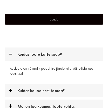
Kuidas toote kätte saab?
Kaubale on võimalik poodi ise järele tulla või tellida ese
posti teel.
Kuidas kauba eest tasuda?
Mul on lisa küsimusi toote kohta.