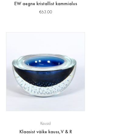
EW aegne kristallist kammialus
€
63.00
Kausid
Klaasist väike kauss,V & R