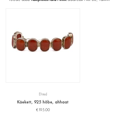
Ehted
Käekett, 925 hõbe, ahhaat
€
195.00