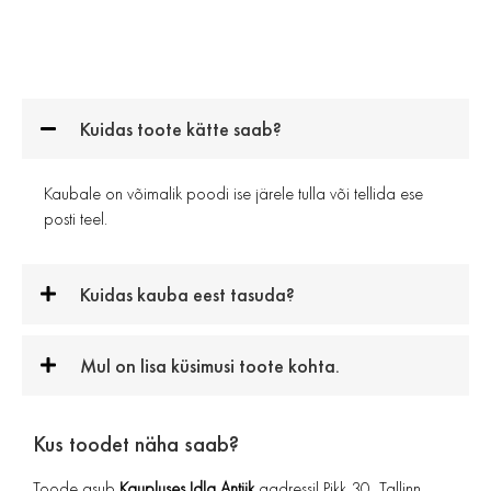
Kuidas toote kätte saab?
Kaubale on võimalik poodi ise järele tulla või tellida ese
posti teel.
Kuidas kauba eest tasuda?
Mul on lisa küsimusi toote kohta.
Kus toodet näha saab?
Toode asub
Kaupluses Idla Antiik
aadressil Pikk 30, Tallinn