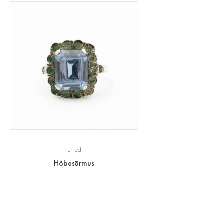
Ehted
Hõbesõrmus