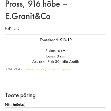
Pross, 916 hõbe –
E.Granit&Co
€
42.00
Tootekood:
K13-10
Pikkus:
4 cm
Laius:
3 cm
Asukoht: Pikk 30, Idla Antiik
Otsi näiteks:
ehted
maalid
hõbe
langebraun
Toote päring
Nimi (nõutav)