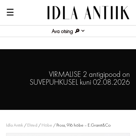
☰
Ava otsing
VIRMALISE 2 antigipood on
SUVEPUHKUSEL kuni 02.08.2026
Idla Antiik
/
Ehted
/
Hõbe
/ Pross, 916 hõbe – E.Granit&Co