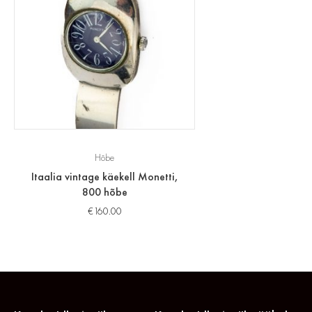
Hõbe
Itaalia vintage käekell Monetti,
800 hõbe
€
160.00