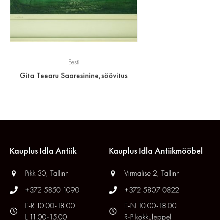
Eesti
Gita Teearu Saaresinine,söövitus
Kauplus Idla Antiik
Kauplus Idla Antiikmööbel
Pikk 30, Tallinn
Virmalise 2, Tallinn
+372 5850 1090
+372 5807 0822
E-R 10.00-18.00
E-N 10.00-18.00
L 11.00-15.00
R-P kokkuleppel