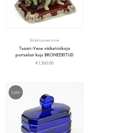
Kollektsioneerimine
Tsaari-Vene väiketöökoja
portselan kuju BRONEERITUD
€
1,260.00
Sale!