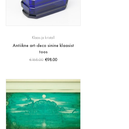
Klaas ja kristall
Antiikne art-deco sinine klaasist
toos
€
168.00
€
98.00