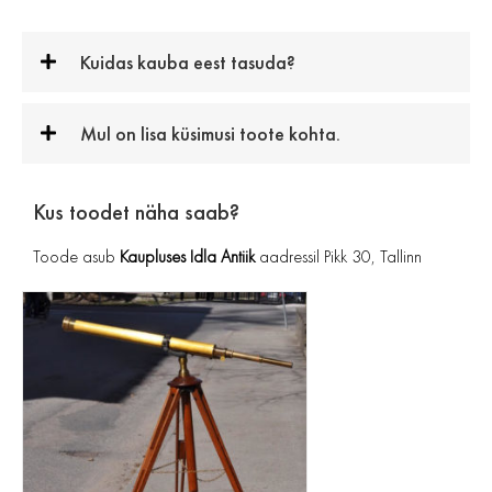
Kuidas kauba eest tasuda?
Mul on lisa küsimusi toote kohta.
Kus toodet näha saab?
Toode asub
Kaupluses Idla Antiik
aadressil Pikk 30, Tallinn