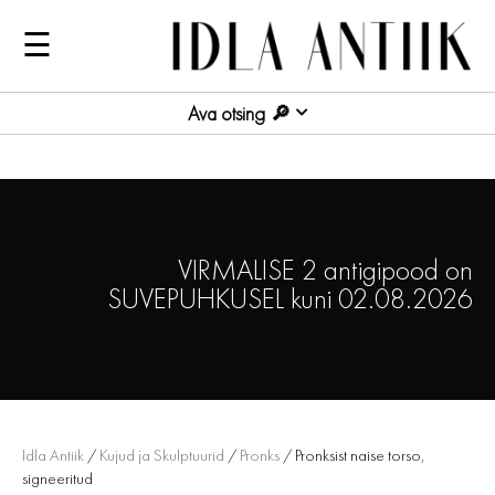
☰
Ava otsing
VIRMALISE 2 antigipood on
SUVEPUHKUSEL kuni 02.08.2026
Idla Antiik
/
Kujud ja Skulptuurid
/
Pronks
/ Pronksist naise torso,
signeeritud