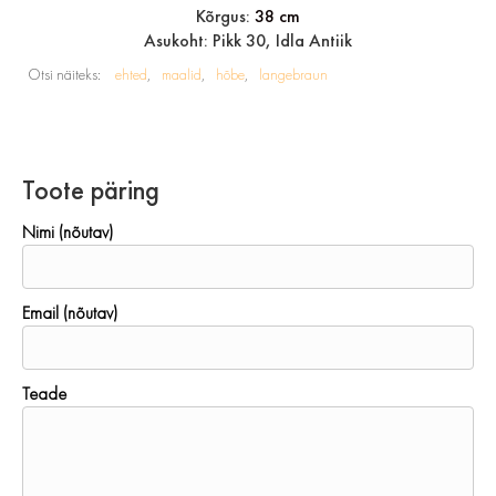
Kõrgus:
38 cm
Asukoht: Pikk 30, Idla Antiik
Otsi näiteks:
ehted
maalid
hõbe
langebraun
Toote päring
Nimi (nõutav)
Email (nõutav)
Teade