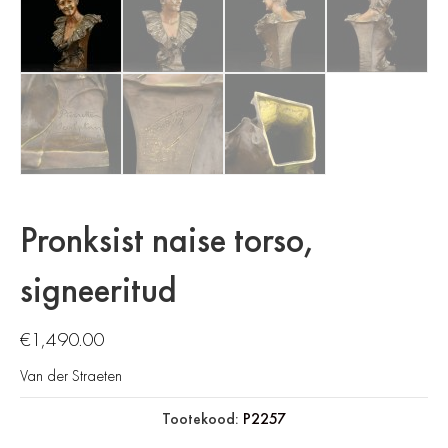
Pronksist naise torso,
signeeritud
€
1,490.00
Van der Straeten
Tootekood:
P2257