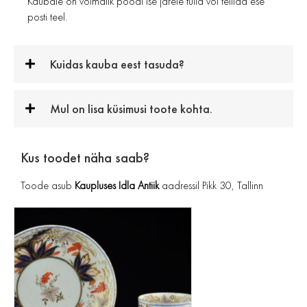
Kaubale on võimalik poodi ise järele tulla või tellida ese
posti teel.
Kuidas kauba eest tasuda?
Mul on lisa küsimusi toote kohta.
Kus toodet näha saab?
Toode asub
Kaupluses Idla Antiik
aadressil Pikk 30, Tallinn