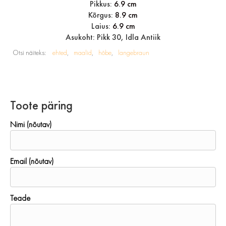
Pikkus:
6.9 cm
Kõrgus:
8.9 cm
Laius:
6.9 cm
Asukoht: Pikk 30, Idla Antiik
Otsi näiteks:
ehted
maalid
hõbe
langebraun
Toote päring
Nimi (nõutav)
Email (nõutav)
Teade