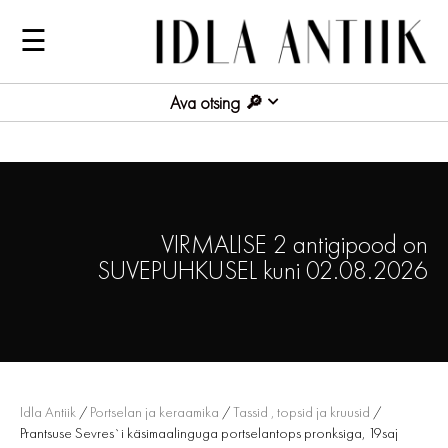
☰
Ava otsing
VIRMALISE 2 antigipood on
SUVEPUHKUSEL kuni 02.08.2026
Idla Antiik
/
Portselan ja keraamika
/
Tassid , topsid ja kruusid
/
Prantsuse Sevres`i käsimaalinguga portselantops pronksiga, 19saj