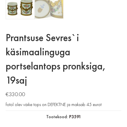
Prantsuse Sevres`i
käsimaalinguga
portselantops pronksiga,
19saj
€
330.00
fotol olev väike tops on DEFEKTNE ja maksab 45 eurot
Tootekood:
P3591