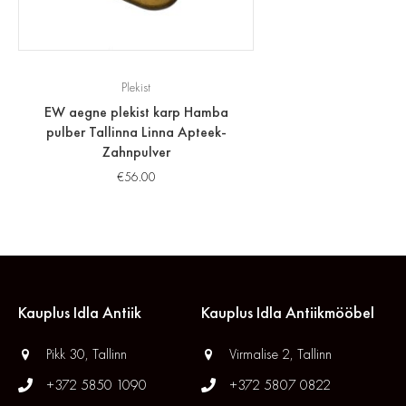
Plekist
EW aegne plekist karp Hamba
pulber Tallinna Linna Apteek-
Zahnpulver
€
56.00
Kauplus Idla Antiik
Kauplus Idla Antiikmööbel
Pikk 30, Tallinn
Virmalise 2, Tallinn
+372 5850 1090
+372 5807 0822