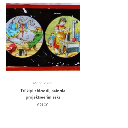
Mänguasjad
Trükipilt klaasil, seinale
projektseerimiseks
€
21.00