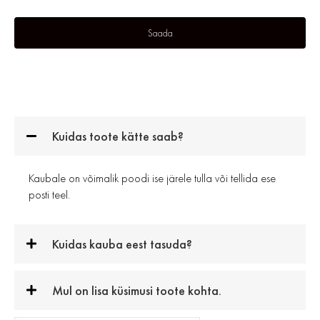
Kuidas toote kätte saab?
Kaubale on võimalik poodi ise järele tulla või tellida ese
posti teel.
Kuidas kauba eest tasuda?
Mul on lisa küsimusi toote kohta.