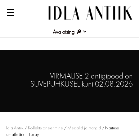
☰
Ava otsing
VIRMALISE 2 antigipood on
SUVEPUHKUSEL kuni 02.08.2026
Idla Antiik
/
Kollektsioneerimine
/
Medalid ja märgid
/ Näituse
emailmärk – Toray