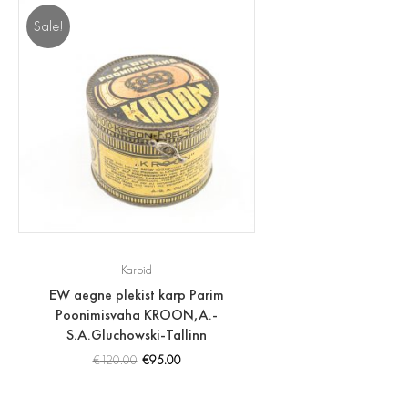
Sale!
Karbid
EW aegne plekist karp Parim
Poonimisvaha KROON,A.-
S.A.Gluchowski-Tallinn
€
120.00
€
95.00