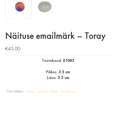
Näituse emailmärk – Toray
€
45.00
Tootekood:
X1085
Pikkus:
3.5 cm
Laius:
3.5 cm
Otsi näiteks:
ehted
maalid
hõbe
langebraun