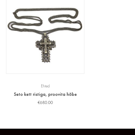
Ehted
Seto kett ristiga, proovita hõbe
€
680.00