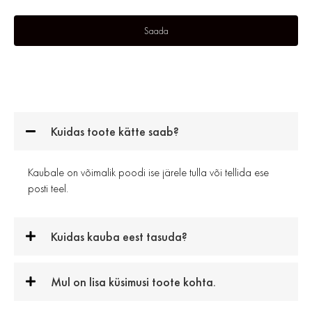
Kuidas toote kätte saab?
Kaubale on võimalik poodi ise järele tulla või tellida ese
posti teel.
Kuidas kauba eest tasuda?
Mul on lisa küsimusi toote kohta.