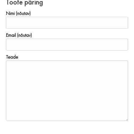
Toote päring
Nimi (nõutav)
Email (nõutav)
Teade