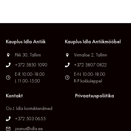
Kauplus Idla Antiik
Kauplus Idla Antiikmööbel
Pikk 30, Tallinn
Virmalise 2, Tallinn
+372 5850 1090
+372 5807 0822
E-R 10.00-18.00
E-N 10.00-18.00
L 11.00-15.00
R-P kokkuleppel
Kontakt
Privaatsuspoliitika
Oü J. Idla kontaktandmed
+372 503 0655
jaanus@idla.ee