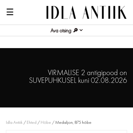
☰
Ava otsing
VIRMALISE 2 antigipood on
SUVEPUHKUSEL kuni 02.08.2026
Idla Antiik
/
Ehted
/
Hõbe
/ Medaljon, 875 hõbe