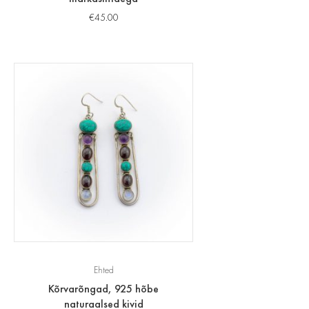
€
45.00
Ehted
Kõrvarõngad, 925 hõbe
naturaalsed kivid