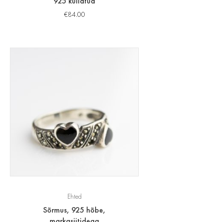
925 kullatud
€
84.00
Ehted
Sõrmus, 925 hõbe,
markasiitidega