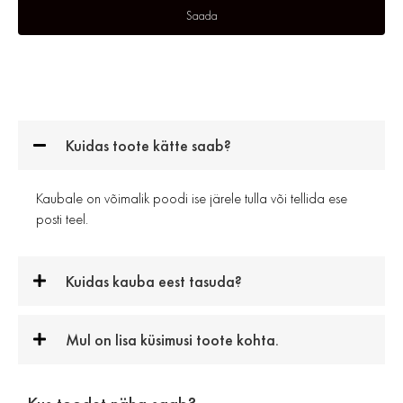
Kuidas toote kätte saab?
Kaubale on võimalik poodi ise järele tulla või tellida ese
posti teel.
Kuidas kauba eest tasuda?
Mul on lisa küsimusi toote kohta.