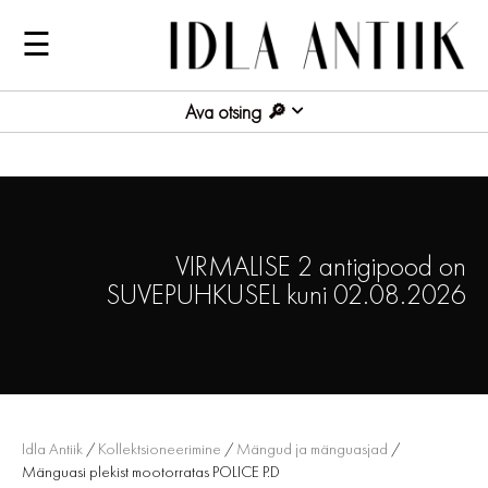
☰
Ava otsing
VIRMALISE 2 antigipood on
SUVEPUHKUSEL kuni 02.08.2026
Idla Antiik
/
Kollektsioneerimine
/
Mängud ja mänguasjad
/
Mänguasi plekist mootorratas POLICE P.D