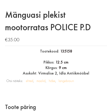
Mänguasi plekist
mootorratas POLICE P.D
€
35.00
Tootekood:
135158
Pikkus:
12.5 cm
Kõrgus:
9 cm
Asukoht: Virmalise 2, Idla Antiikmööbel
Otsi näiteks:
ehted
maalid
hõbe
langebraun
Toote päring