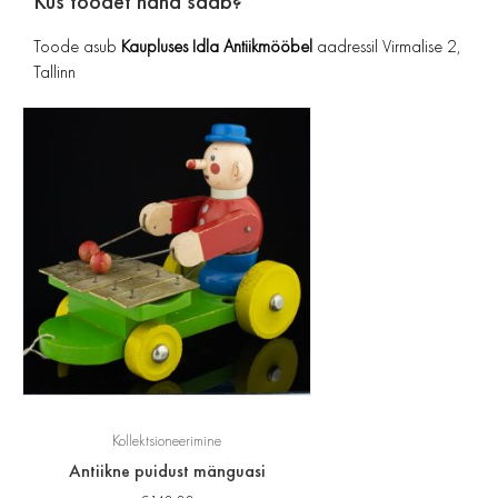
Kus toodet näha saab?
Toode asub
Kaupluses Idla Antiikmööbel
aadressil Virmalise 2,
Tallinn
Kollektsioneerimine
Antiikne puidust mänguasi