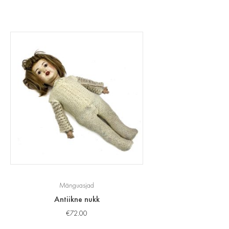
Mänguasjad
Antiikne nukk
€
72.00