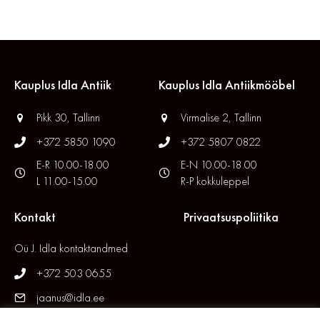
Kauplus Idla Antiik
Kauplus Idla Antiikmööbel
Pikk 30, Tallinn
Virmalise 2, Tallinn
+372 5850 1090
+372 5807 0822
E-R 10.00-18.00
E-N 10.00-18.00
L 11.00-15.00
R-P kokkuleppel
Kontakt
Privaatsuspoliitika
Oü J. Idla kontaktandmed
+372 503 0655
jaanus@idla.ee