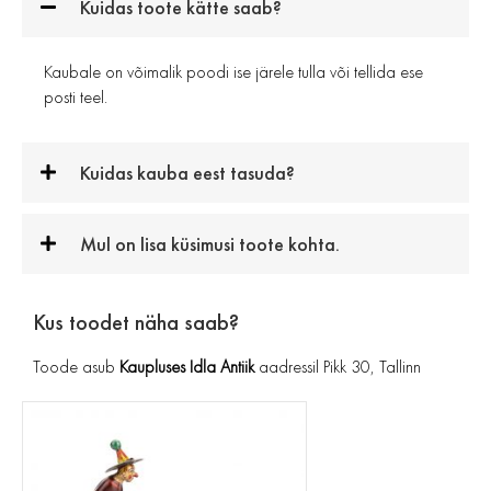
Kuidas toote kätte saab?
Kaubale on võimalik poodi ise järele tulla või tellida ese
posti teel.
Kuidas kauba eest tasuda?
Mul on lisa küsimusi toote kohta.
Kus toodet näha saab?
Toode asub
Kaupluses Idla Antiik
aadressil Pikk 30, Tallinn