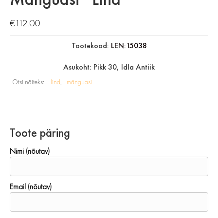
€
112.00
Tootekood:
LEN:15038
Asukoht: Pikk 30, Idla Antiik
Otsi näiteks:
lind
mänguasi
Toote päring
Nimi (nõutav)
Email (nõutav)