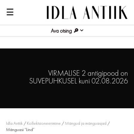
☰
Ava otsing
VIRMALISE 2 antigipood on
SUVEPUHKUSEL kuni 02.08.2026
Idla Antiik
/
Kollektsioneerimine
/
Mängud ja mänguasjad
/
Mänguasi “Lind”