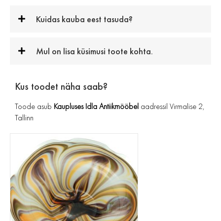
Kuidas kauba eest tasuda?
Mul on lisa küsimusi toote kohta.
Kus toodet näha saab?
Toode asub
Kaupluses Idla Antiikmööbel
aadressil Virmalise 2,
Tallinn