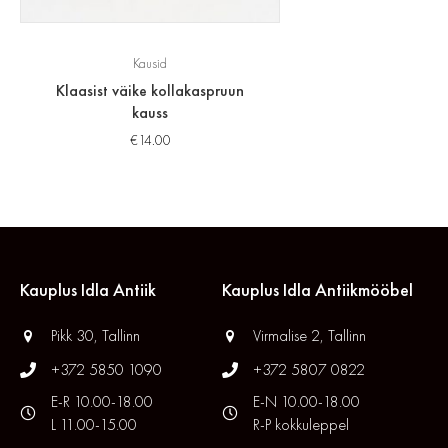
Kausid
Klaasist väike kollakaspruun
kauss
€
14.00
Kauplus Idla Antiik
Kauplus Idla Antiikmööbel
Pikk 30, Tallinn
Virmalise 2, Tallinn
+372 5850 1090
+372 5807 0822
E-R 10.00-18.00
E-N 10.00-18.00
L 11.00-15.00
R-P kokkuleppel