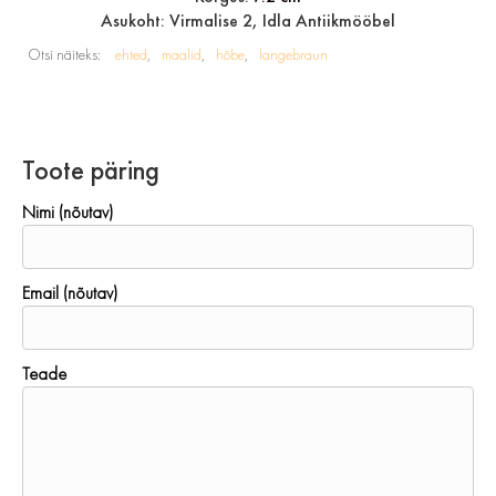
Asukoht: Virmalise 2, Idla Antiikmööbel
Otsi näiteks:
ehted
maalid
hõbe
langebraun
Toote päring
Nimi (nõutav)
Email (nõutav)
Teade