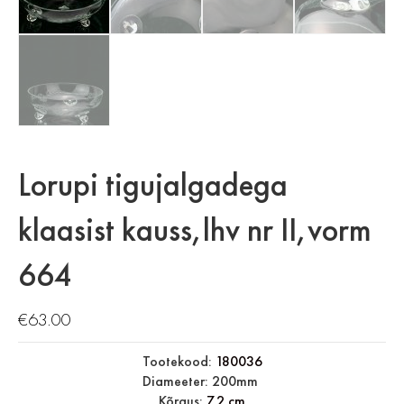
Lorupi tigujalgadega
klaasist kauss,lhv nr II,vorm
664
€
63.00
Tootekood:
180036
Diameeter: 200mm
Kõrgus:
7.2 cm