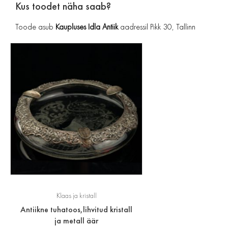
Kus toodet näha saab?
Toode asub
Kaupluses Idla Antiik
aadressil Pikk 30, Tallinn
Klaas ja kristall
Antiikne tuhatoos,lihvitud kristall
ja metall äär