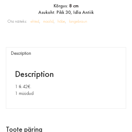
Kõrgus:
8 cm
Asukoht: Pikk 30, Idla Antiik
Otsi näiteks:
ehted
maalid
hõbe
langebraun
Description
Description
1 tk 42€.
1 müüdud
Toote päring