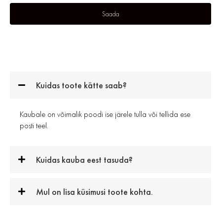
Kuidas toote kätte saab?
Kaubale on võimalik poodi ise järele tulla või tellida ese
posti teel.
Kuidas kauba eest tasuda?
Mul on lisa küsimusi toote kohta.