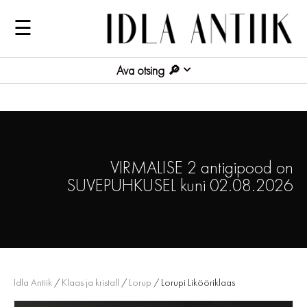
☰
Ava otsing
VIRMALISE 2 antigipood on
SUVEPUHKUSEL kuni 02.08.2026
Idla Antiik
/
Klaas ja kristall
/
Lorup
/ Lorupi Likööriklaas