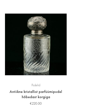
Pudelid
Antiikne kristallist parfüümipudel
hõbedast korgiga
€
220.00