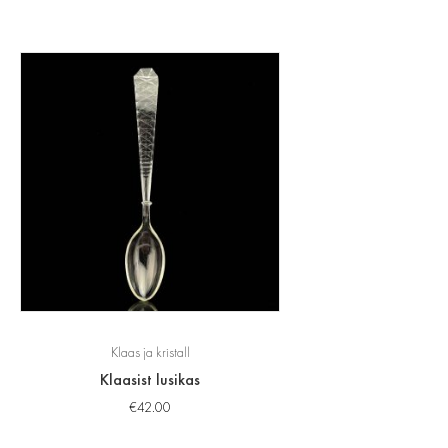
Klaas ja kristall
Klaasist lusikas
€
42.00