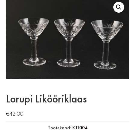
Lorupi Likööriklaas
€
42.00
Tootekood:
K11004