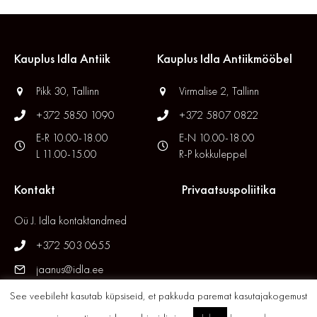
Kauplus Idla Antiik
Kauplus Idla Antiikmööbel
Pikk 30, Tallinn
Virmalise 2, Tallinn
+372 5850 1090
+372 5807 0822
E-R 10.00-18.00
E-N 10.00-18.00
L 11.00-15.00
R-P kokkuleppel
Kontakt
Privaatsuspoliitika
Oü J. Idla kontaktandmed
+372 503 0655
jaanus@idla.ee
See veebileht kasutab küpsiseid, et pakkuda paremat kasutajakogemust