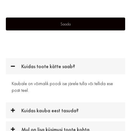
Kuidas toote kätte saab?
Kaubale on võimalik poodi ise järele tulla või tellida ese
posti teel.
Kuidas kauba eest tasuda?
Mul on lisa küsimusi toote kohta.