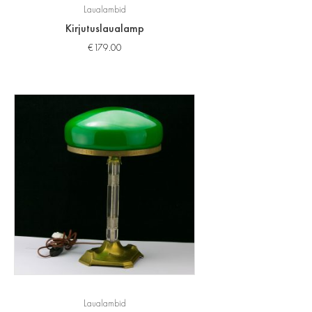
Laualambid
Kirjutuslaualamp
€
179.00
Laualambid