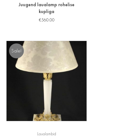
Juugend laualamp rohelise
kupliga
€
560.00
Sale!
Laualambid