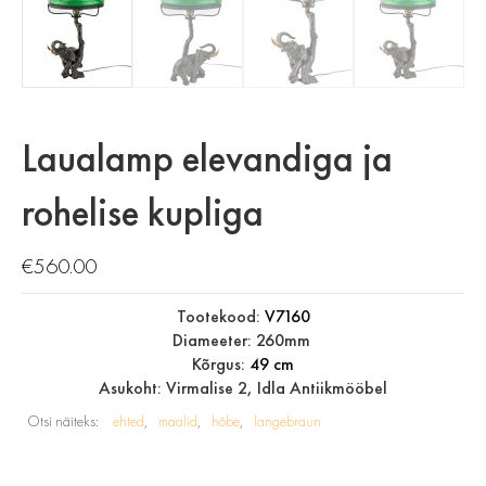
Laualamp elevandiga ja
rohelise kupliga
€
560.00
Tootekood:
V7160
Diameeter: 260mm
Kõrgus:
49 cm
Asukoht: Virmalise 2, Idla Antiikmööbel
Otsi näiteks:
ehted
maalid
hõbe
langebraun