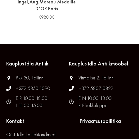
Ingel,Aug.Moreau Medaille
D’OR Paris
€
980.00
Kauplus Idla Antiik
Kauplus Idla Antiikmööbel
Pikk 30, Tallinn
Virmalise 2, Tallinn
+372 5850 1090
+372 5807 0822
E-R 10.00-18.00
E-N 10.00-18.00
L 11.00-15.00
R-P kokkuleppel
Kontakt
Privaatsuspoliitika
Oü J. Idla kontaktandmed