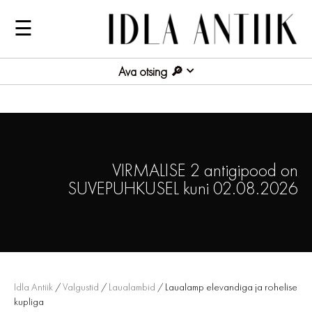
☰
Ava otsing
VIRMALISE 2 antigipood on
SUVEPUHKUSEL kuni 02.08.2026
Idla Antiik
/
Valgustid
/
Laualambid
/ Laualamp elevandiga ja rohelise
kupliga