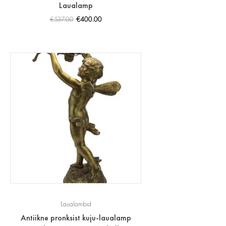
Laualamp
€
537.00
€
400.00
Laualambid
Antiikne pronksist kuju-laualamp