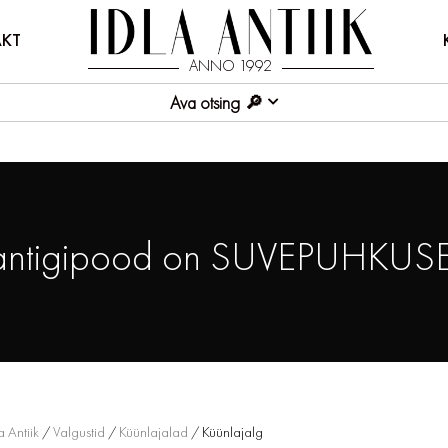
KT
ANNO 1992
Ava otsing
antigipood on SUVEPUHKUSE
a Antiik
/
Valgustid
/
Küünlajalad
/ Küünlajalg