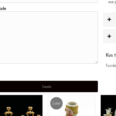
ese p
ade
Kus 
Toode
Sale!