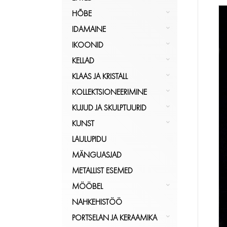
HÕBE
HÕBE
KULD
NÕUD, POKAALID
IDAMAINE
MUU
PITSID, TOPSID
LUUST JA ELEVANDILUUST
IKOONID
KÕIK
SERVIISID
KÕIK
IKOONILAMBID
EHTED
IDAMAINE
KELLAD
SÖÖGIRIISTAD
KÕIK
KÄEKELLAD
IKOONID
KLAAS JA KRISTALL
KÕIK
LAUAKELLAD
KANNUD
HÕBE
KOLLEKTSIONEERIMINE
SEINAKELLAD
KARAHVINID
BAARITARBED JA SHEIKERID
KUJUD JA SKULPTUURID
UURID
KAUSID
FOTOD/ALBUMID
EESTI
KUNST
KÕIK
KLAASID, PITSID, POKAALID
JALUTUSKEPID
KERAAMIKA
EESTI
KELLAD
LAULUPIDU
AKVARELL
LORUP
KARBID
KLAAS
GRAAFIKA
MÄNGUASJAD
PLEKIST
ÕLIMAALID
ÕLLEKAPAD
MÄNGUD JA MÄNGUASJAD
MUU
MAALID, PILDID (MUU MAA)
METALLIST ESEMED
KÕIK
V. OHAKAS
KARBID
PUDELID
MEDALID JA MÄRGID
PORTSELAN
PILDIRAAMID
MÖÖBEL
KÕIK
EESTI
SUHKRU- SOOLA- PIPRA- JA
MERETEEMALINE
PRONKS
SKULPTUURID
KAPID
NAHKEHISTÖÖ
VÕITOOSID
MILITAAR JA JAHINDUS
PUIT
KÕIK
KIRSTUD
KUNST
PORTSELAN JA KERAAMIKA
TARBEKLAAS