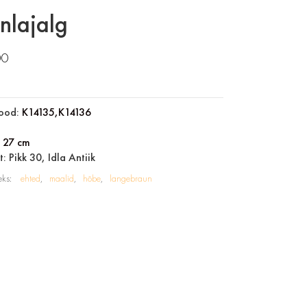
nlajalg
00
ood:
K14135,K14136
:
27 cm
: Pikk 30, Idla Antiik
eks:
ehted
maalid
hõbe
langebraun