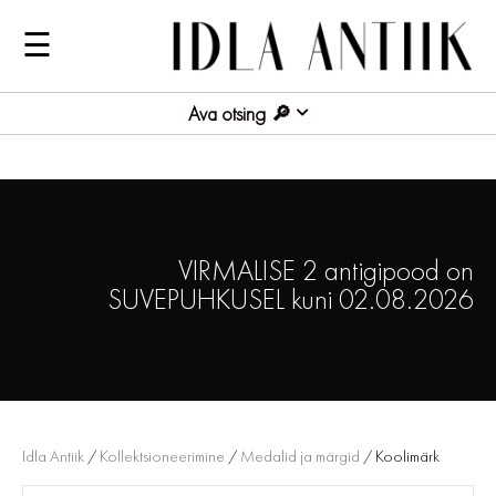
☰
Ava otsing
VIRMALISE 2 antigipood on
SUVEPUHKUSEL kuni 02.08.2026
Idla Antiik
/
Kollektsioneerimine
/
Medalid ja märgid
/ Koolimärk