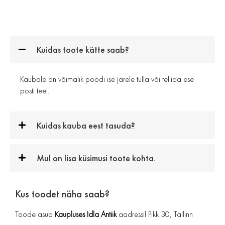
Kuidas toote kätte saab?
Kaubale on võimalik poodi ise järele tulla või tellida ese
posti teel.
Kuidas kauba eest tasuda?
Mul on lisa küsimusi toote kohta.
Kus toodet näha saab?
Toode asub
Kaupluses Idla Antiik
aadressil Pikk 30, Tallinn