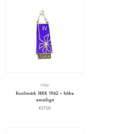
Hõbe
Koolimärk 18KK 1962 – hõbe
emailiga
€
37.00