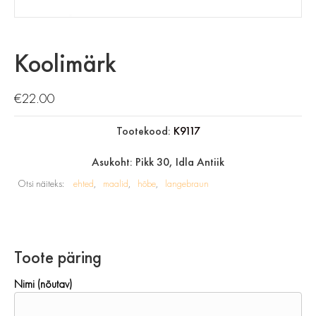
Koolimärk
€
22.00
Tootekood:
K9117
Asukoht: Pikk 30, Idla Antiik
Otsi näiteks:
ehted
maalid
hõbe
langebraun
Toote päring
Nimi (nõutav)