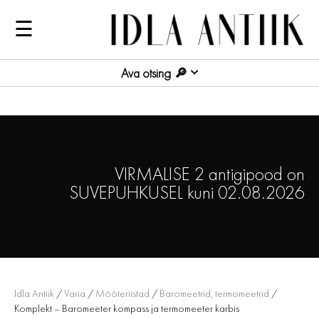
☰
Ava otsing
VIRMALISE 2 antigipood on
SUVEPUHKUSEL kuni 02.08.2026
Idla Antiik
/
Varia
/
Mõõteriistad
/
Baromeetrid, termomeetrid
/
Komplekt – Baromeeter kompass ja termomeeter karbis