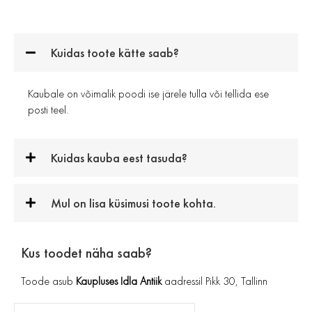
Kuidas toote kätte saab?
Kaubale on võimalik poodi ise järele tulla või tellida ese
posti teel.
Kuidas kauba eest tasuda?
Mul on lisa küsimusi toote kohta.
Kus toodet näha saab?
Toode asub
Kaupluses Idla Antiik
aadressil Pikk 30, Tallinn