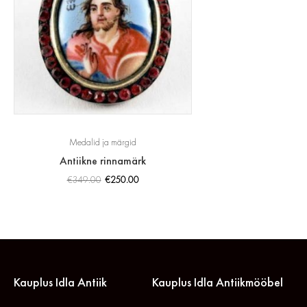
Medalid ja märgid
Antiikne rinnamärk
€
349.00
€
250.00
Kauplus Idla Antiik
Kauplus Idla Antiikmööbel