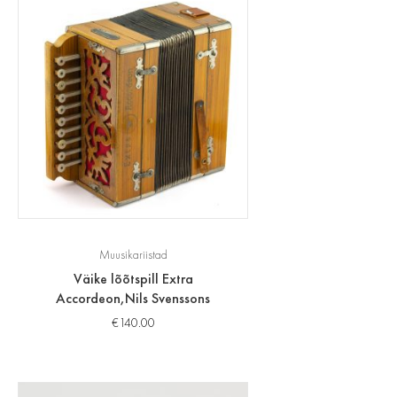
Muusikariistad
Väike lõõtspill Extra
Accordeon,Nils Svenssons
€
140.00