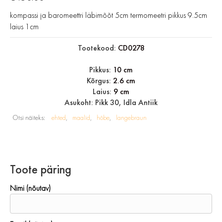
kompassi ja baromeettri läbimõõt 5cm termomeetri pikkus 9.5cm
laius 1cm
Tootekood:
CD0278
Pikkus:
10 cm
Kõrgus:
2.6 cm
Laius:
9 cm
Asukoht: Pikk 30, Idla Antiik
Otsi näiteks:
ehted
maalid
hõbe
langebraun
Toote päring
Nimi (nõutav)