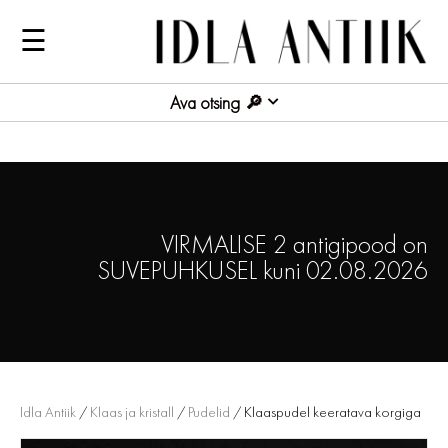
☰
Ava otsing
VIRMALISE 2 antigipood on
SUVEPUHKUSEL kuni 02.08.2026
Idla Antiik
/
Klaas ja kristall
/
Pudelid
/ Klaaspudel keeratava korgiga