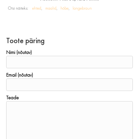
Otsi näiteks:
ehted
maalid
hõbe
langebraun
Toote päring
Nimi (nõutav)
Email (nõutav)
Teade