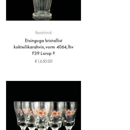
Karahvinid
Etsinguga kristallist
kokteilikarahvin,vorm 4064,lhv
F39 Lorup ?
€
1,650.00