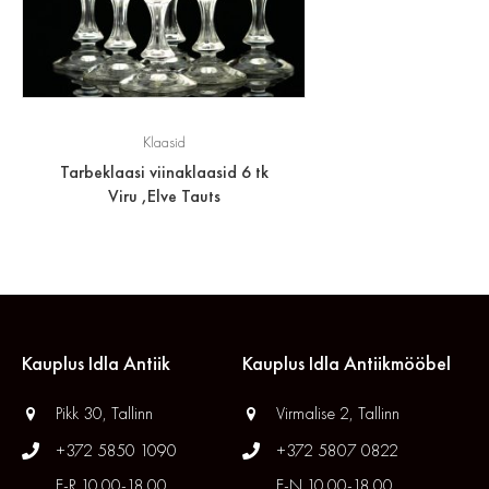
Klaasid
Tarbeklaasi viinaklaasid 6 tk
Viru ,Elve Tauts
Kauplus Idla Antiik
Kauplus Idla Antiikmööbel
Pikk 30, Tallinn
Virmalise 2, Tallinn
+372 5850 1090
+372 5807 0822
E-R 10.00-18.00
E-N 10.00-18.00