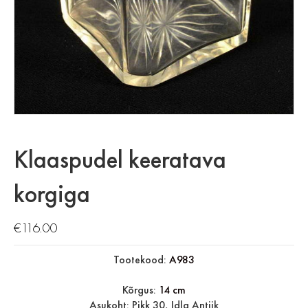
Klaaspudel keeratava
korgiga
€
116.00
Tootekood:
A983
Kõrgus:
14 cm
Asukoht: Pikk 30, Idla Antiik