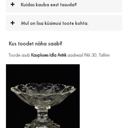
Kuidas kauba eest tasuda?
Mul on lisa küsimusi toote kohta.
Kus toodet näha saab?
Toode asub
Kaupluses Idla Antiik
aadressil Pikk 30, Tallinn