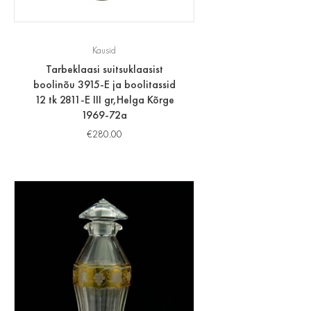
Kausid
Tarbeklaasi suitsuklaasist
boolinõu 3915-E ja boolitassid
12 tk 2811-E III gr,Helga Kõrge
1969-72a
€
280.00