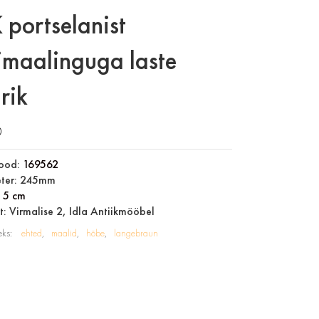
 portselanist
imaalinguga laste
rik
0
ood:
169562
ter: 245mm
:
5 cm
: Virmalise 2, Idla Antiikmööbel
eks:
ehted
maalid
hõbe
langebraun