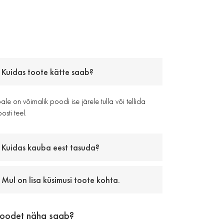
Kuidas toote kätte saab?
le on võimalik poodi ise järele tulla või tellida
osti teel.
Kuidas kauba eest tasuda?
Mul on lisa küsimusi toote kohta.
toodet näha saab?