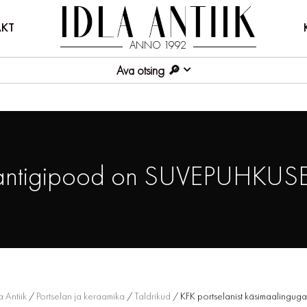
KT
ANNO 1992
Ava otsing
antigipood on SUVEPUHKUSE
a Antiik
/
Portselan ja keraamika
/
Taldrikud
/ KFK portselanist käsimaalinguga l