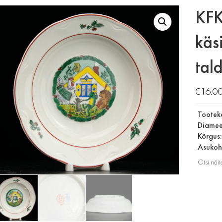
KFK
käs
tald
€
16.0
Tootek
Diamee
Kõrgus
Asukoht
Otsi näit