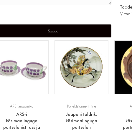
Toode
Virmali
ARS keraamika
Kollektsioneerimine
A
ARS-i
Jaapani taldrik,
käsimaalinguga
käsimaalinguga
kä
portselanist tass ja
portselan
port