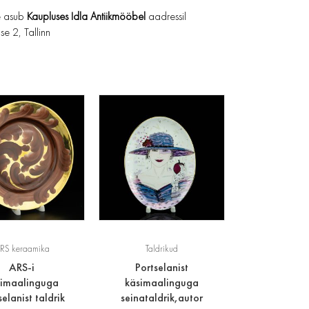
 asub
Kaupluses Idla Antiikmööbel
aadressil
se 2, Tallinn
RS keraamika
Taldrikud
ARS-i
Portselanist
simaalinguga
käsimaalinguga
selanist taldrik
seinataldrik,autor