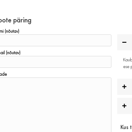
oote päring
mi (nõutav)
ail (nõutav)
Kauba
ese p
ade
Kus 