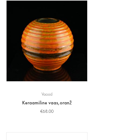
Vaasid
Keraamiline vaas,oranž
€
68.00