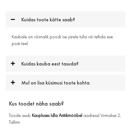
Kuidas toote kätte saab?
Kaubale on võimalik poodi ise järele tulla või tellida ese
posti teel.
Kuidas kauba eest tasuda?
Mul on lisa küsimusi toote kohta.
Kus toodet näha saab?
Toode asub
Kaupluses Idla Antiikmööbel
aadressil Virmalise 2,
Tallinn