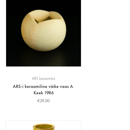
ARS keraamika
ARS-i keraamiline väike vaas A.
Keek 1986
€
28.00