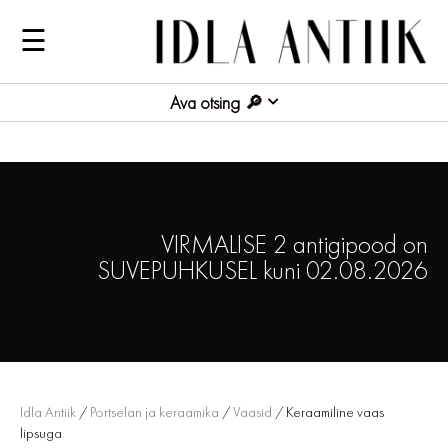
☰
Ava otsing
VIRMALISE 2 antigipood on
SUVEPUHKUSEL kuni 02.08.2026
Idla Antiik
/
Portselan ja keraamika
/
Vaasid
/ Keraamiline vaas
lipsuga