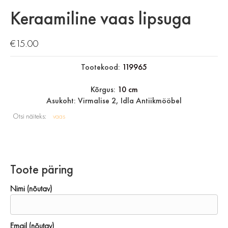
Keraamiline vaas lipsuga
€
15.00
Tootekood:
119965
Kõrgus:
10 cm
Asukoht: Virmalise 2, Idla Antiikmööbel
Otsi näiteks:
vaas
Toote päring
Nimi (nõutav)
Email (nõutav)