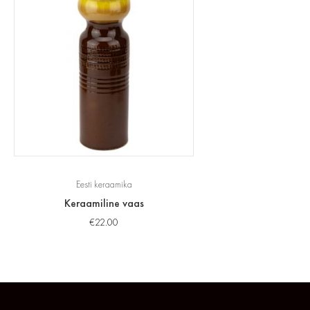
Eesti keraamika
Keraamiline vaas
€
22.00