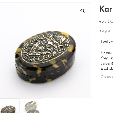
Kar
€
77.0
Belgia
Tootek
Pikkus:
Kõrgus
Laius:
Asukoh
Otsi näit