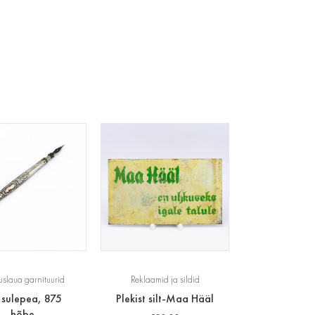
tuslaua garnituurid
Reklaamid ja sildid
sulepea, 875
Plekist silt-Maa Hääl
hõbe