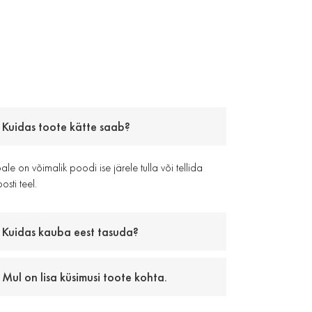
Kuidas toote kätte saab?
le on võimalik poodi ise järele tulla või tellida
osti teel.
Kuidas kauba eest tasuda?
Mul on lisa küsimusi toote kohta.