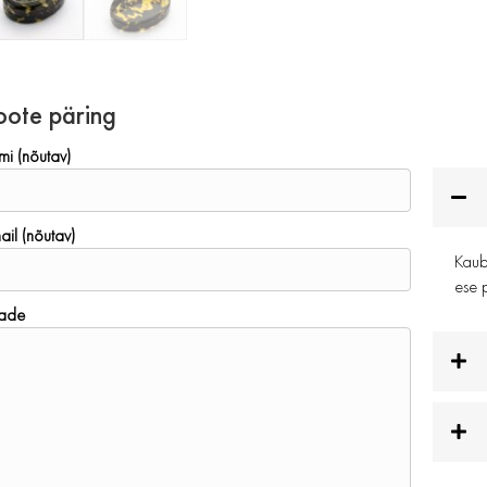
oote päring
mi (nõutav)
ail (nõutav)
Kauba
ese p
ade