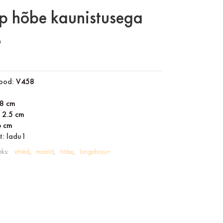
p hõbe kaunistusega
0
ood:
V458
8 cm
:
2.5 cm
6 cm
t: ladu1
eks:
ehted
maalid
hõbe
langebraun