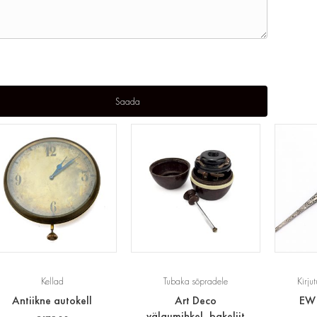
Kellad
Tubaka sõpradele
Kirju
Antiikne autokell
Art Deco
EW 
välgumihkel, bakeliit