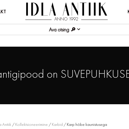
KT
ANNO 1992
Ava otsing
antigipood on SUVEPUHKUSE
a Antiik
/
Kollektsioneerimine
/
Karbid
/ Karp hõbe kaunistusega