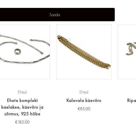
Ehted
Ehted
Ehete komplekt
Kalevala käevõru
Ripa
kaelakee, käevõru ja
€
85.00
sõrmus, 925 hõbe
€
185.00