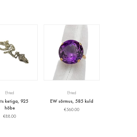
Ehted
Ehted
ts ketiga, 925
EW sõrmus, 585 kuld
hõbe
€
560.00
€
88.00