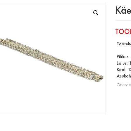
Käe
TOO
Tootek
Pikkus:
Laius:
Kaal:
1
Asukoht
Otsi näit