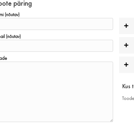
oote päring
mi (nõutav)
ail (nõutav)
ade
Kus 
Toode