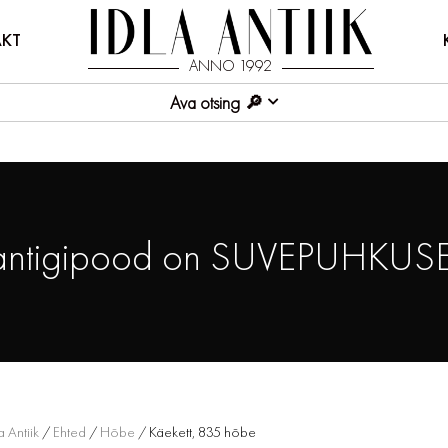
KT
ANNO 1992
Ava otsing
antigipood on SUVEPUHKUSE
a Antiik
/
Ehted
/
Hõbe
/ Käekett, 835 hõbe