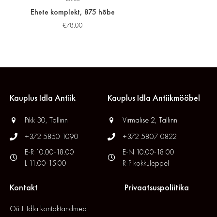
Ehete komplekt, 875 hõbe
€
78.00
Kauplus Idla Antiik
Kauplus Idla Antiikmööbel
Pikk 30, Tallinn
Virmalise 2, Tallinn
+372 5850 1090
+372 5807 0822
E-R 10.00-18.00
E-N 10.00-18.00
L 11.00-15.00
R-P kokkuleppel
Kontakt
Privaatsuspoliitika
Oü J. Idla kontaktandmed