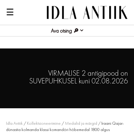
☰
Ava otsing
VIRMALISE 2 antigipood on
SUVEPUHKUSEL kuni 02.08.2026
Idla Antiik
/
Kollektsioneerimine
/
Medalid ja märgid
/ Iraani Qajar-
dünastia kolmanda klassi komandöri hõbemedal 1800 algus