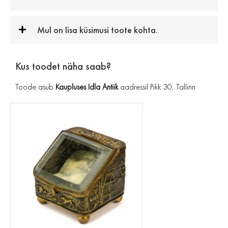
Mul on lisa küsimusi toote kohta.
Kus toodet näha saab?
Toode asub
Kaupluses Idla Antiik
aadressil Pikk 30, Tallinn