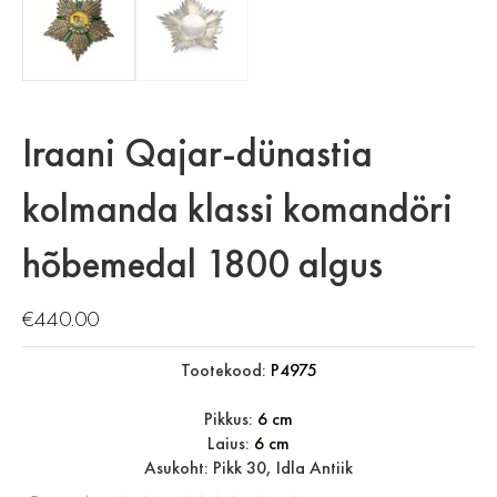
Iraani Qajar-dünastia
kolmanda klassi komandöri
hõbemedal 1800 algus
€
440.00
Tootekood:
P4975
Pikkus:
6 cm
Laius:
6 cm
Asukoht: Pikk 30, Idla Antiik