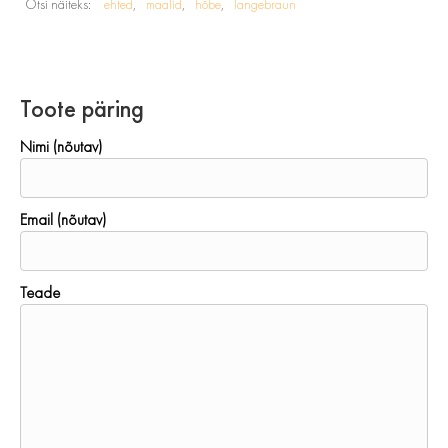
Otsi näiteks:
ehted
maalid
hõbe
langebraun
Toote päring
Nimi (nõutav)
Email (nõutav)
Teade