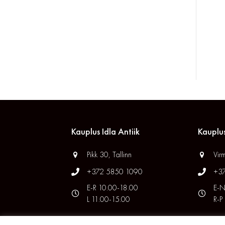
Kauplus Idla Antiik
Kauplus
Pikk 30, Tallinn
Virm
+372 5850 1090
+3
E-R 10.00-18.00
E-N
L 11.00-15.00
R-P