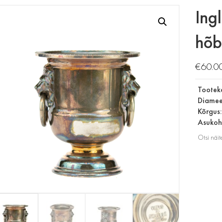
Ing
hõb
€
60.0
Tootek
Diamee
Kõrgus
Asukoht
Otsi näit