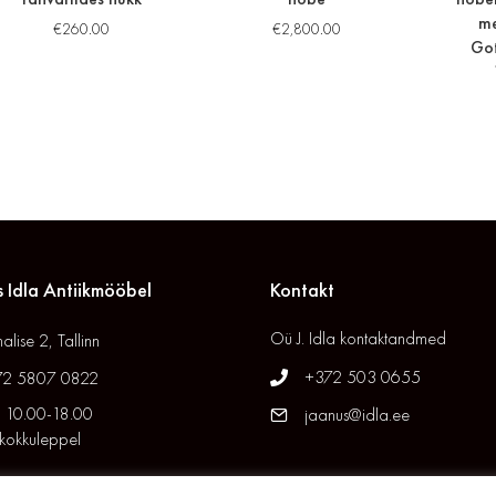
me
€
260.00
€
2,800.00
Got
 Idla Antiikmööbel
Kontakt
Oü J. Idla kontaktandmed
alise 2, Tallinn
+372 503 0655
72 5807 0822
 10.00-18.00
jaanus@idla.ee
 kokkuleppel