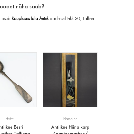
toodet näha saab?
 asub
Kaupluses Idla Antiik
aadressil Pikk 30, Tallinn
Hõbe
Idamaine
tiikne Eesti
Antiikne Hiina karp
usikas Tallinna
/papjeemashee/