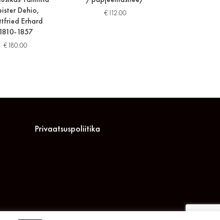
ister Dehio,
€
112.00
tfried Erhard
1810-1857
€
180.00
Privaatsuspoliitika