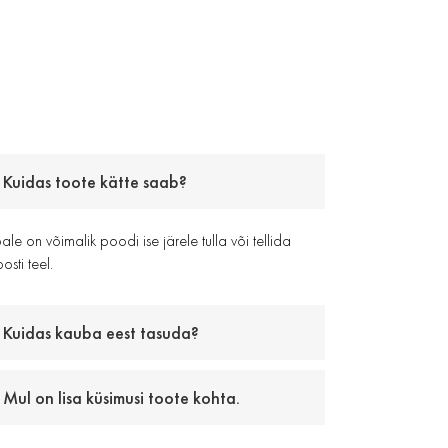
Kuidas toote kätte saab?
le on võimalik poodi ise järele tulla või tellida
osti teel.
Kuidas kauba eest tasuda?
Mul on lisa küsimusi toote kohta.