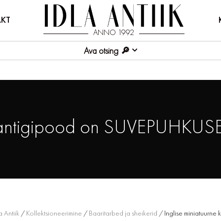
KT
ANNO 1992
Ava otsing
antigipood on SUVEPUHKUSE
a Antiik
/
Kollektsioneerimine
/
Baaritarbed ja sheikerid
/ Inglise miniatuurne 