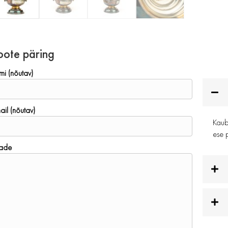
oote päring
mi (nõutav)
ail (nõutav)
Kauba
ese p
ade