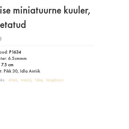
lise miniatuurne kuuler,
etatud
0
ood:
P1634
ter: 6.5cmmm
:
7.5 cm
: Pikk 30, Idla Antiik
eks:
ehted
maalid
hõbe
langebraun