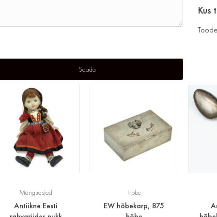
Kus 
Toode
Mänguasjad
Hõbe
Antiikne Eesti
EW hõbekarp, 875
An
rahvariides nukk
hõbe
hõbel