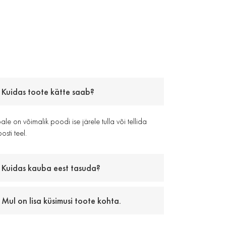
Kuidas toote kätte saab?
le on võimalik poodi ise järele tulla või tellida
osti teel.
Kuidas kauba eest tasuda?
Mul on lisa küsimusi toote kohta.