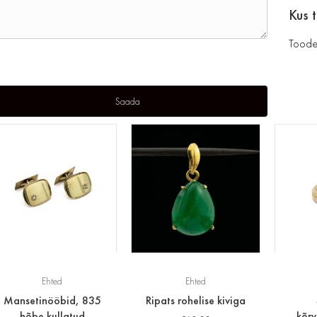
Kus 
Toode
Ehted
Ehted
Mansetinööbid, 835
Ripats rohelise kiviga
hõbe kullatud
kõr