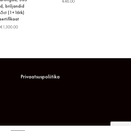
€
46.00
d, briljandid
65ct (1+16tk)
sertifikaat
€
1,300.00
Privaatsuspoliitika