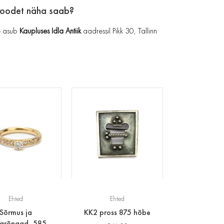
toodet näha saab?
 asub
Kaupluses Idla Antiik
aadressil Pikk 30, Tallinn
Ehted
Ehted
Sõrmus ja
KK2 pross 875 hõbe
varõngad, 585