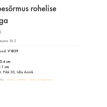
esõrmus rohelise
iga
0
suurus 16,5
ood:
V1839
3.4 cm
2.1 cm
: Pikk 30, Idla Antiik
eks:
ehted
maalid
hõbe
langebraun