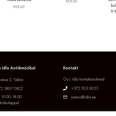
€
68.00
kul
€
98.00
0.
 Idla Antiikmööbel
Kontakt
Oü J. Idla kontaktandmed
alise 2, Tallinn
+372 503 0655
72 5807 0822
 10.00-18.00
jaanus@idla.ee
 kokkuleppel