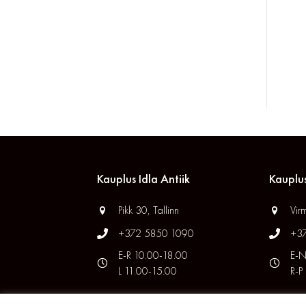
Kauplus Idla Antiik
Kauplus
Pikk 30, Tallinn
Virm
+372 5850 1090
+3
E-R 10.00-18.00
E-N
L 11.00-15.00
R-P