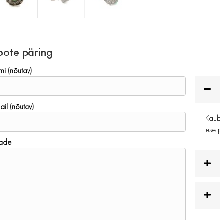
oote päring
mi (nõutav)
ail (nõutav)
Kauba
ese p
ade