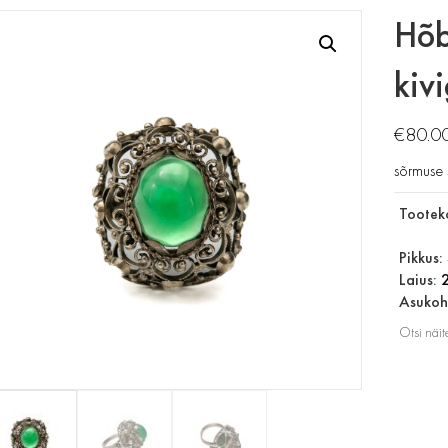
Hõb
kiv
€
80.0
sõrmuse 
Tootek
Pikkus:
Laius:
Asukoht
Otsi näit