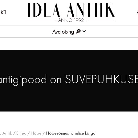
KT
ANNO 1992
Ava otsing
antigipood on SUVEPUHKUSE
a Antiik
/
Ehted
/
Hõbe
/ Hõbesõrmus rohelise kiviga