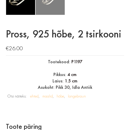
Pross, 925 hõbe, 2 tsirkooni
€
26.00
Tootekood:
P1197
Pikkus:
4 cm
Laius:
1.5 cm
Asukoht: Pikk 30, Idla Antiik
Otsi näiteks:
ehted
maalid
hõbe
langebraun
Toote päring