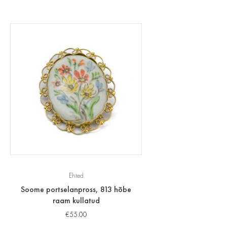
Ehted
Soome portselanpross, 813 hõbe
raam kullatud
€
55.00