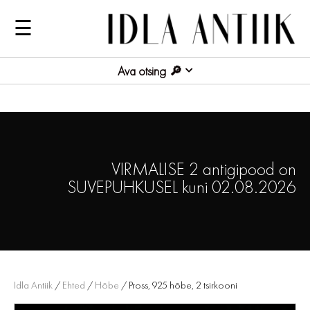
☰
Ava otsing
VIRMALISE 2 antigipood on
SUVEPUHKUSEL kuni 02.08.2026
Idla Antiik
/
Ehted
/
Hõbe
/ Pross, 925 hõbe, 2 tsirkooni