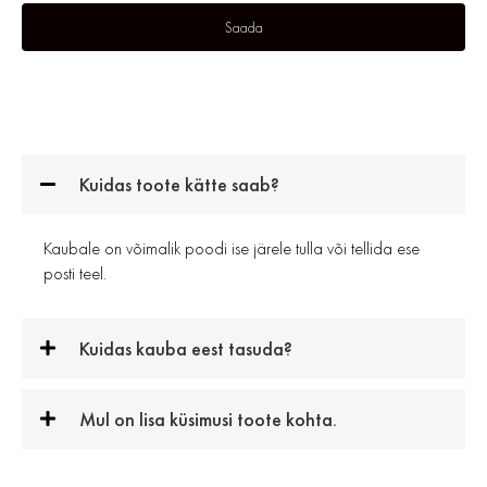
Kuidas toote kätte saab?
Kaubale on võimalik poodi ise järele tulla või tellida ese
posti teel.
Kuidas kauba eest tasuda?
Mul on lisa küsimusi toote kohta.