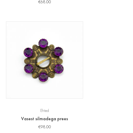
€
68.00
Ehted
Vasest silmadega prees
€
98.00