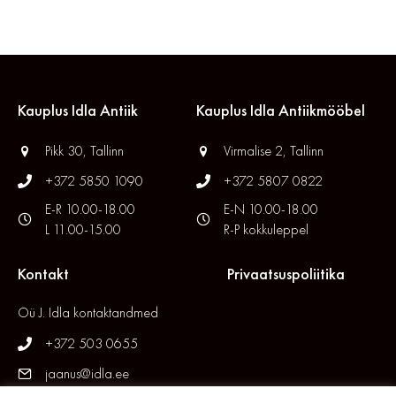
Kauplus Idla Antiik
Kauplus Idla Antiikmööbel
Pikk 30, Tallinn
Virmalise 2, Tallinn
+372 5850 1090
+372 5807 0822
E-R 10.00-18.00
E-N 10.00-18.00
L 11.00-15.00
R-P kokkuleppel
Kontakt
Privaatsuspoliitika
Oü J. Idla kontaktandmed
+372 503 0655
jaanus@idla.ee