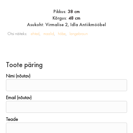
Pikkus:
38 cm
Kõrgus:
48 cm
Asukoht: Virmalise 2, Idla Antiikmööbel
Otsi näiteks:
ehted
maalid
hõbe
langebraun
Toote päring
Nimi (nõutav)
Email (nõutav)
Teade