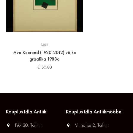
Eesti
Avo Keerend (1920-2012) väike
graafika 1988a
€
180.00
Kauplus Idla Antiik
Kauplus Idla Antiikmööbel
Pikk 30, Tallinn
Virmalise 2, Tallinn