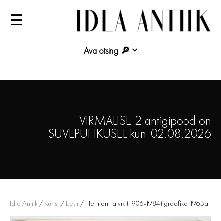
☰
Ava otsing
VIRMALISE 2 antigipood on
SUVEPUHKUSEL kuni 02.08.2026
Idla Antiik
/
Kunst
/
Eesti
/ Herman Talvik (1906-1984) graafika 1963a