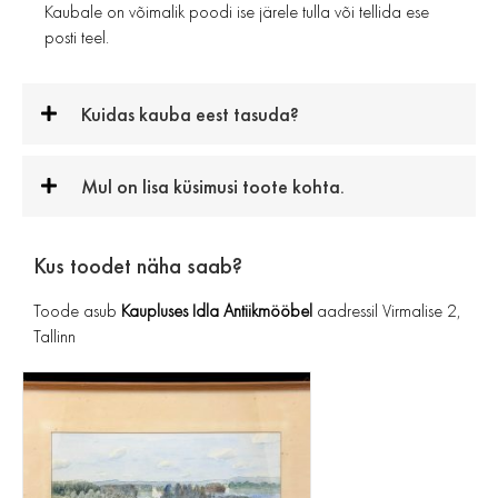
Kaubale on võimalik poodi ise järele tulla või tellida ese
posti teel.
Kuidas kauba eest tasuda?
Mul on lisa küsimusi toote kohta.
Kus toodet näha saab?
Toode asub
Kaupluses Idla Antiikmööbel
aadressil Virmalise 2,
Tallinn