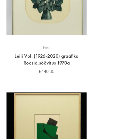
Eesti
Leili Voll (1926-2020) graafika
Roosid,söövitus 1970a
€
440.00