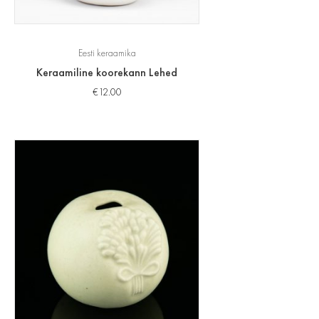
Eesti keraamika
Keraamiline koorekann Lehed
€
12.00