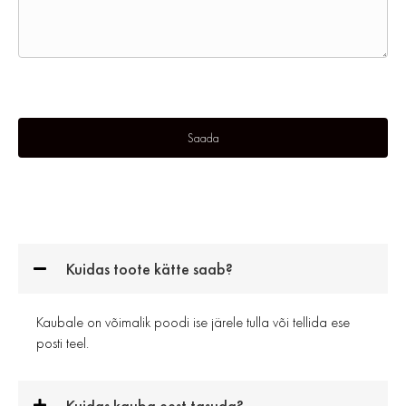
Kuidas toote kätte saab?
Kaubale on võimalik poodi ise järele tulla või tellida ese
posti teel.
Kuidas kauba eest tasuda?