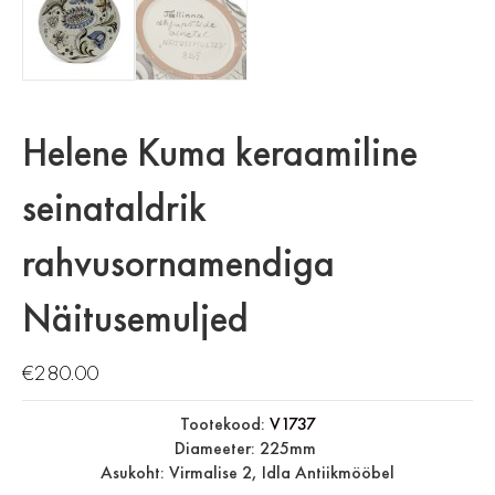
Helene Kuma keraamiline
seinataldrik
rahvusornamendiga
Näitusemuljed
€
280.00
Tootekood:
V1737
Diameeter: 225mm
Asukoht: Virmalise 2, Idla Antiikmööbel