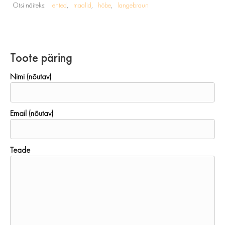
Otsi näiteks:
ehted
maalid
hõbe
langebraun
Toote päring
Nimi (nõutav)
Email (nõutav)
Teade