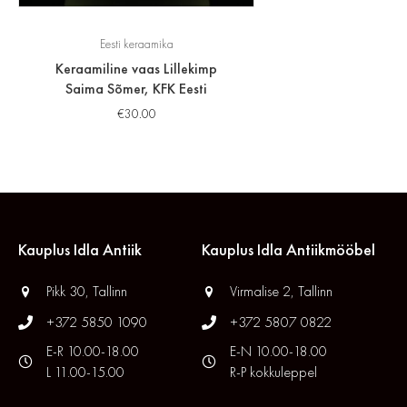
Eesti keraamika
Keraamiline vaas Lillekimp
Saima Sõmer, KFK Eesti
€
30.00
Kauplus Idla Antiik
Kauplus Idla Antiikmööbel
Pikk 30, Tallinn
Virmalise 2, Tallinn
+372 5850 1090
+372 5807 0822
E-R 10.00-18.00
E-N 10.00-18.00
L 11.00-15.00
R-P kokkuleppel