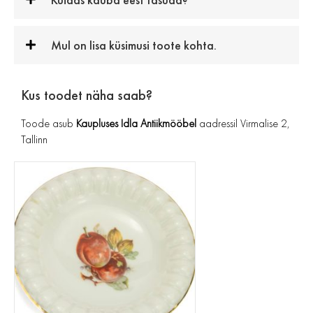
Mul on lisa küsimusi toote kohta.
Kus toodet näha saab?
Toode asub
Kaupluses Idla Antiikmööbel
aadressil Virmalise 2,
Tallinn