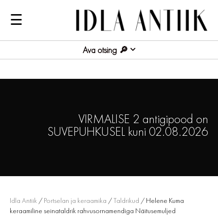
☰
Ava otsing
VIRMALISE 2 antigipood on
SUVEPUHKUSEL kuni 02.08.2026
Idla Antiik
/
Portselan ja keraamika
/
Taldrikud
/ Helene Kuma
keraamiline seinataldrik rahvusornamendiga Näitusemuljed