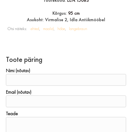
Tootekood:
LEN:15083
Kõrgus:
95 cm
Asukoht: Virmalise 2, Idla Antiikmööbel
Otsi näiteks:
ehted
maalid
hõbe
langebraun
Toote päring
Nimi (nõutav)
Email (nõutav)
Teade