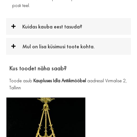
posti teel.
Kuidas kauba eest tasuda?
Mul on lisa küsimusi toote kohta.
Kus toodet näha saab?
Toode asub
Kaupluses Idla Antiikmööbel
aadressil Virmalise 2,
Tallinn