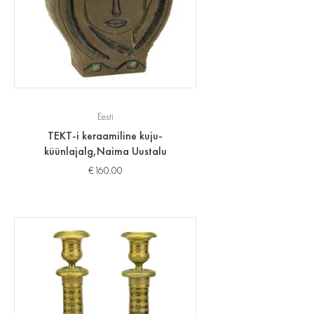
Eesti
TEKT-i keraamiline kuju-
küünlajalg,Naima Uustalu
€
160.00