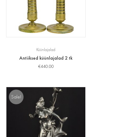
Küünlajalad
Antiiksed küünlajalad 2 tk
€
440.00
Sale!