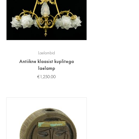
Laelambid
Antiikne klaasist kuplitega
laelamp
€
1,250.00