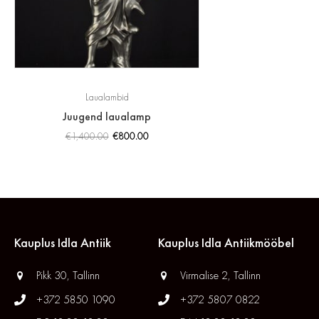
Laualambid
Juugend laualamp
€
1,400.00
€
800.00
Kauplus Idla Antiik
Kauplus Idla Antiikmööbel
Pikk 30, Tallinn
Virmalise 2, Tallinn
+372 5850 1090
+372 5807 0822