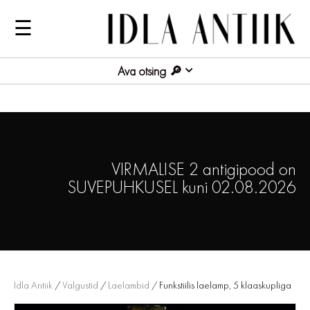
☰
Ava otsing
VIRMALISE 2 antigipood on
SUVEPUHKUSEL kuni 02.08.2026
Idla Antiik
/
Valgustid
/
Laelambid
/ Funkstiilis laelamp, 5 klaaskupliga