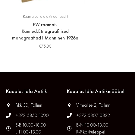
Raamatud ja ajakirjad (Eesti)
EW raamat-
Kannud,Etnograafilised
monograafiad I.Manninen 1926a
€
75.00
Kauplus Idla Antiik
Kauplus Idla Antiikmööbel
Pikk 30, Tallinn
Virmalise 2, Tallinn
+372 5850 1090
+372 5807 0822
E-R 10.00-18.00
E-N 10.00-18.00
L 11.00-15.00
R-P kokkuleppel