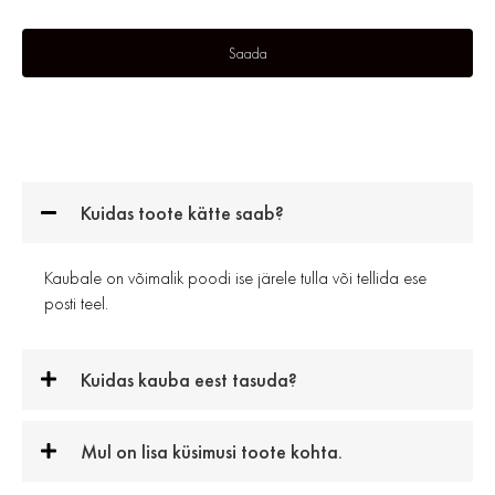
Kuidas toote kätte saab?
Kaubale on võimalik poodi ise järele tulla või tellida ese
posti teel.
Kuidas kauba eest tasuda?
Mul on lisa küsimusi toote kohta.