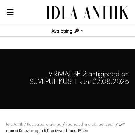
☰
Ava otsing
VIRMALISE 2 antigipood on
SUVEPUHKUSEL kuni 02.08.2026
Idla Antiik
/
Raamatud, ajakirjad
/
Raamatud ja ajakirjad (Eesti)
/ EW
raamat Kalevipoeg,Fr.R.Kreutzwald Tartu 1935a