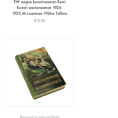
EW aegne kunstiraamat-Eesti
Kunsti aastaraamat 1924-
1925,M.Laarman 1926a Tallinn
€
12.00
Raamatud ja ajakirjad (Eesti)