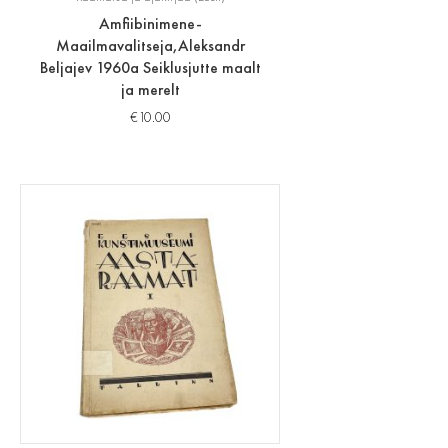
Amfiibinimene-
Maailmavalitseja,Aleksandr
Beljajev 1960a Seiklusjutte maalt
ja merelt
€
10.00